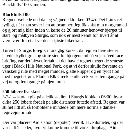
Blackhills 100 sammen.
Blackhills 100
Regnen væltede ned da jeg vågnede klokken 03:45. Det høres ret
tydligt, når man sover i en autocamper. Jeg fik spist min morgenmad
og gjort mig klar, inden vi kørte de 20 minutter henover bjerget til
start- og målbyen Sturgis, som nok er mest kendt for, hvert år at
være vært for et af verdens største bikertræf.
Turen til Sturgis foregik i forsigtig kørsel, da regnen flere steder
havde skyllet grus og store sten fra bjergene ud på vejen. Ved race
briefing var det blevet fortalt, at det havde regnet meget de seneste
uger i Black Hills National Park, og at vi derfor skulle forvente en
vanskelig rute med meget mudder, glatte klipper og en fyldt flod
med meget strøm. Floden Elk Creek skulle vi krydse fem gange på
vej ud og fem gange på hjemturen.
250 løbere fra start
3-2-1 – starten gik på atletik stadion i Sturgis klokken 06:00, hvor
cirka 250 løbere fordelt på alle distancer futtede afsted. Regnen var
stilnet lidt af, så forholdene mindede om mere normale danske
regnvejrsforhold.
Der var placeret Aid station (depoter) hver 8.-11. kilometer, og der
var i alt 5 steder, hvor vi kunne komme til vores dropbags. Aid