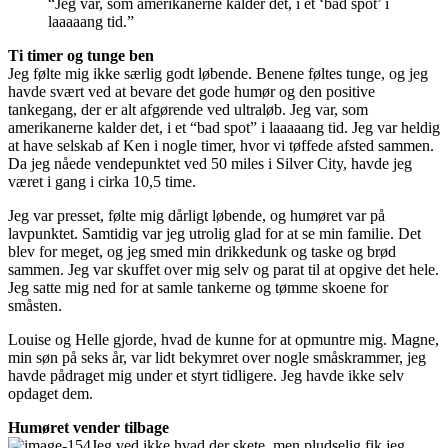
“Jeg var, som amerikanerne kalder det, i et ‘bad spot’ i
laaaaang tid.”
Ti timer og tunge ben
Jeg følte mig ikke særlig godt løbende. Benene føltes tunge, og jeg
havde svært ved at bevare det gode humør og den positive
tankegang, der er alt afgørende ved ultraløb. Jeg var, som
amerikanerne kalder det, i et “bad spot” i laaaaang tid. Jeg var heldig
at have selskab af Ken i nogle timer, hvor vi tøffede afsted sammen.
Da jeg nåede vendepunktet ved 50 miles i Silver City, havde jeg
været i gang i cirka 10,5 time.
Jeg var presset, følte mig dårligt løbende, og humøret var på
lavpunktet. Samtidig var jeg utrolig glad for at se min familie. Det
blev for meget, og jeg smed min drikkedunk og taske og brød
sammen. Jeg var skuffet over mig selv og parat til at opgive det hele.
Jeg satte mig ned for at samle tankerne og tømme skoene for
småsten.
Louise og Helle gjorde, hvad de kunne for at opmuntre mig. Magne,
min søn på seks år, var lidt bekymret over nogle småskrammer, jeg
havde pådraget mig under et styrt tidligere. Jeg havde ikke selv
opdaget dem.
Humøret vender tilbage
Jeg ved ikke hvad der skete, men pludselig fik jeg