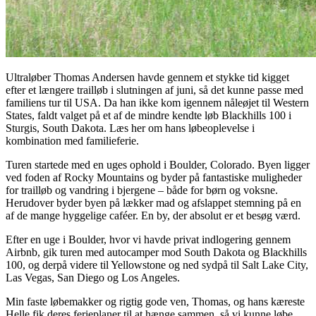
Ultraløber Thomas Andersen havde gennem et stykke tid kigget
efter et længere trailløb i slutningen af juni, så det kunne passe med
familiens tur til USA. Da han ikke kom igennem nåleøjet til Western
States, faldt valget på et af de mindre kendte løb Blackhills 100 i
Sturgis, South Dakota. Læs her om hans løbeoplevelse i
kombination med familieferie.
Turen startede med en uges ophold i Boulder, Colorado. Byen ligger
ved foden af Rocky Mountains og byder på fantastiske muligheder
for trailløb og vandring i bjergene – både for børn og voksne.
Herudover byder byen på lækker mad og afslappet stemning på en
af de mange hyggelige caféer. En by, der absolut er et besøg værd.
Efter en uge i Boulder, hvor vi havde privat indlogering gennem
Airbnb, gik turen med autocamper mod South Dakota og Blackhills
100, og derpå videre til Yellowstone og ned sydpå til Salt Lake City,
Las Vegas, San Diego og Los Angeles.
Min faste løbemakker og rigtig gode ven, Thomas, og hans kæreste
Helle fik deres ferieplaner til at hænge sammen, så vi kunne løbe