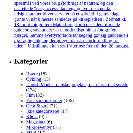
Kategorier
Bøger
(18)
Cykling
(13)
Danish Made – danske projekter, der er værd at sprede
(174)
Film
(32)
Folk som inspirerer
(106)
Gear & grej
(71)
Ikke kategoriseret
(17)
Klima
(9)
Magasinet
(6)
Mikroeventyr
(31)
MTB
(12)