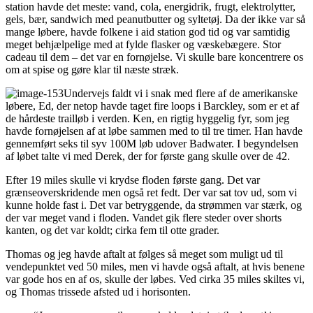
station havde det meste: vand, cola, energidrik, frugt, elektrolytter,
gels, bær, sandwich med peanutbutter og syltetøj. Da der ikke var så
mange løbere, havde folkene i aid station god tid og var samtidig
meget behjælpelige med at fylde flasker og væskebægere. Stor
cadeau til dem – det var en fornøjelse. Vi skulle bare koncentrere os
om at spise og gøre klar til næste stræk.
Undervejs faldt vi i snak med flere af de amerikanske
løbere, Ed, der netop havde taget fire loops i Barckley, som er et af
de hårdeste trailløb i verden. Ken, en rigtig hyggelig fyr, som jeg
havde fornøjelsen af at løbe sammen med to til tre timer. Han havde
gennemført seks til syv 100M løb udover Badwater. I begyndelsen
af løbet talte vi med Derek, der for første gang skulle over de 42.
Efter 19 miles skulle vi krydse floden første gang. Det var
grænseoverskridende men også ret fedt. Der var sat tov ud, som vi
kunne holde fast i. Det var betryggende, da strømmen var stærk, og
der var meget vand i floden. Vandet gik flere steder over shorts
kanten, og det var koldt; cirka fem til otte grader.
Thomas og jeg havde aftalt at følges så meget som muligt ud til
vendepunktet ved 50 miles, men vi havde også aftalt, at hvis benene
var gode hos en af os, skulle der løbes. Ved cirka 35 miles skiltes vi,
og Thomas trissede afsted ud i horisonten.