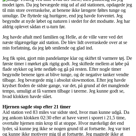
modet igen. Da jeg bevægede mig ud af aid stationen, opdagede jeg
til min store overraskelse, at benene ikke længere føltes tunge og
umulige. De flyttede sig hurtigere, end jeg havde forventet. Jeg
begyndte at nyde løbet og naturen i stedet for det modsatte. Jeg har
aldrig oplevet sådan et u-turn før.
Jeg havde aftalt med familien og Helle, at de ville være ved det
næste tilgængelige aid station. De blev lidt overraskede over at se
min forfatning, da jeg løb smilende og glad ind.
Jeg fik spist, gjort min pandelampe klar og skiftet til varmere tøj. De
første timer i mørket gik rigtig godt. Jeg skiftede mellem at løbe på
flade stykker og lette nedløb og gå på resten. Efter nogle timer
begyndte benene igen at blive tunge, og de negative tanker vendte
tilbage. Jeg bevægede mig i absolut slowmotion. Efter jeg havde
krydset floden de sidste gange, var det, på grund af det manglende
tempo, umuligt at få varmen tilbage i tæerne. Jeg kunne godt se,
hvad klokken havde slået.
Hjernen sagde stop efter 21 timer
Aid station ved 83 miles var sidste sted, hvor man kunne udgå. Da
jeg ankom klokken 02:30 efter at have været i sporet i 21,5 time,
overtalte hjernen min krop til at stoppe. Hvor mærkeligt det end
lyder, så kunne jeg ikke se nogen grund til at fortsætte. Jeg var træt
og kunne ikke motivere mig til at fortsætte. Jeg magtede ikke at