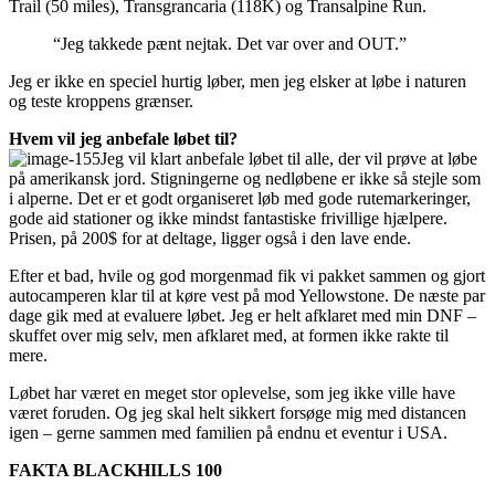
Trail (50 miles), Transgrancaria (118K) og Transalpine Run.
“Jeg takkede pænt nejtak. Det var over and OUT.”
Jeg er ikke en speciel hurtig løber, men jeg elsker at løbe i naturen
og teste kroppens grænser.
Hvem vil jeg anbefale løbet til?
Jeg vil klart anbefale løbet til alle, der vil prøve at løbe
på amerikansk jord. Stigningerne og nedløbene er ikke så stejle som
i alperne. Det er et godt organiseret løb med gode rutemarkeringer,
gode aid stationer og ikke mindst fantastiske frivillige hjælpere.
Prisen, på 200$ for at deltage, ligger også i den lave ende.
Efter et bad, hvile og god morgenmad fik vi pakket sammen og gjort
autocamperen klar til at køre vest på mod Yellowstone. De næste par
dage gik med at evaluere løbet. Jeg er helt afklaret med min DNF –
skuffet over mig selv, men afklaret med, at formen ikke rakte til
mere.
Løbet har været en meget stor oplevelse, som jeg ikke ville have
været foruden. Og jeg skal helt sikkert forsøge mig med distancen
igen – gerne sammen med familien på endnu et eventur i USA.
FAKTA BLACKHILLS 100