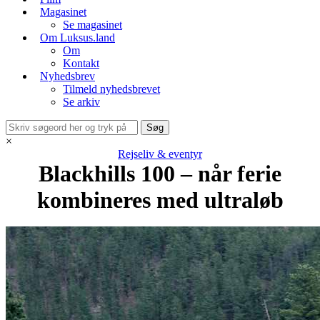
Magasinet
Se magasinet
Om Luksus.land
Om
Kontakt
Nyhedsbrev
Tilmeld nyhedsbrevet
Se arkiv
×
Rejseliv & eventyr
Blackhills 100 – når ferie
kombineres med ultraløb