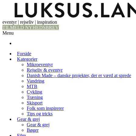
eventyr | rejseliv | inspiration
TILMELD NYHEDSBREV
Menu
Forside
Kategorier
Mikroeventyr
Rejseliv & eventyr
Danish Made – danske projekter, der er værd at sprede
Vandring
MTB
Cykling
Træning
Skisport
Folk som inspirerer
Tips og tricks
Gear & grej
Gear & grej
Bøger
Film