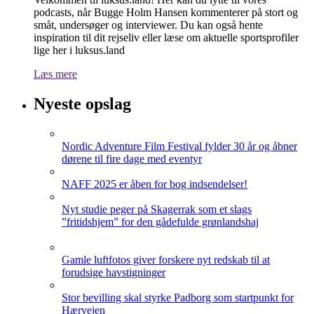
podcasts, når Bugge Holm Hansen kommenterer på stort og
småt, undersøger og interviewer. Du kan også hente
inspiration til dit rejseliv eller læse om aktuelle sportsprofiler
lige her i luksus.land
Læs mere
Nyeste opslag
Nordic Adventure Film Festival fylder 30 år og åbner
dørene til fire dage med eventyr
NAFF 2025 er åben for bog indsendelser!
Nyt studie peger på Skagerrak som et slags
”fritidshjem” for den gådefulde grønlandshaj
Gamle luftfotos giver forskere nyt redskab til at
forudsige havstigninger
Stor bevilling skal styrke Padborg som startpunkt for
Hærvejen