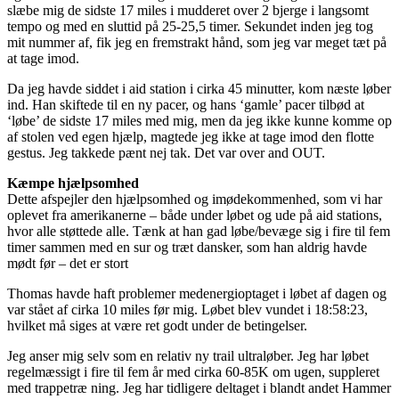
slæbe mig de sidste 17 miles i mudderet over 2 bjerge i langsomt
tempo og med en sluttid på 25-25,5 timer. Sekundet inden jeg tog
mit nummer af, fik jeg en fremstrakt hånd, som jeg var meget tæt på
at tage imod.
Da jeg havde siddet i aid station i cirka 45 minutter, kom næste løber
ind. Han skiftede til en ny pacer, og hans ‘gamle’ pacer tilbød at
‘løbe’ de sidste 17 miles med mig, men da jeg ikke kunne komme op
af stolen ved egen hjælp, magtede jeg ikke at tage imod den flotte
gestus. Jeg takkede pænt nej tak. Det var over and OUT.
Kæmpe hjælpsomhed
Dette afspejler den hjælpsomhed og imødekommenhed, som vi har
oplevet fra amerikanerne – både under løbet og ude på aid stations,
hvor alle støttede alle. Tænk at han gad løbe/bevæge sig i fire til fem
timer sammen med en sur og træt dansker, som han aldrig havde
mødt før – det er stort
Thomas havde haft problemer medenergioptaget i løbet af dagen og
var stået af cirka 10 miles før mig. Løbet blev vundet i 18:58:23,
hvilket må siges at være ret godt under de betingelser.
Jeg anser mig selv som en relativ ny trail ultraløber. Jeg har løbet
regelmæssigt i fire til fem år med cirka 60-85K om ugen, suppleret
med trappetræ ning. Jeg har tidligere deltaget i blandt andet Hammer