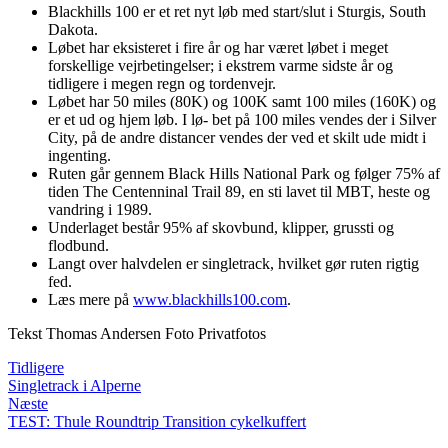
Blackhills 100 er et ret nyt løb med start/slut i Sturgis, South
Dakota.
Løbet har eksisteret i fire år og har været løbet i meget
forskellige vejrbetingelser; i ekstrem varme sidste år og
tidligere i megen regn og tordenvejr.
Løbet har 50 miles (80K) og 100K samt 100 miles (160K) og
er et ud og hjem løb. I lø- bet på 100 miles vendes der i Silver
City, på de andre distancer vendes der ved et skilt ude midt i
ingenting.
Ruten går gennem Black Hills National Park og følger 75% af
tiden The Centenninal Trail 89, en sti lavet til MBT, heste og
vandring i 1989.
Underlaget består 95% af skovbund, klipper, grussti og
flodbund.
Langt over halvdelen er singletrack, hvilket gør ruten rigtig
fed.
Læs mere på
www.blackhills100.com
.
Tekst Thomas Andersen Foto Privatfotos
Tidligere
Singletrack i Alperne
Næste
TEST: Thule Roundtrip Transition cykelkuffert