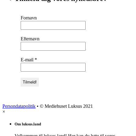
Fornavn
Efternavn
E-mail
*
Persondatapolitik
• © Mediehuset Luksus 2021
×
Om luksus.land
Velkommen til luksus.land! Her kan du lytte til vores