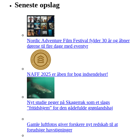
Seneste opslag
Nordic Adventure Film Festival fylder 30 år og åbner
dørene til fire dage med eventyr
NAFF 2025 er åben for bog indsendelser!
Nyt studie peger på Skagerrak som et slags
”fritidshjem” for den gådefulde grønlandshaj
Gamle luftfotos giver forskere nyt redskab til at
forudsige havstigninger