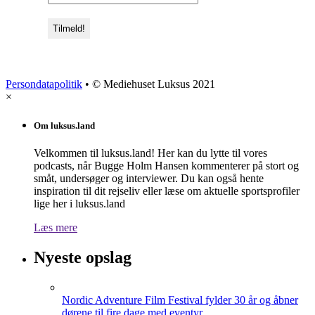
Persondatapolitik
• © Mediehuset Luksus 2021
×
Om luksus.land
Velkommen til luksus.land! Her kan du lytte til vores
podcasts, når Bugge Holm Hansen kommenterer på stort og
småt, undersøger og interviewer. Du kan også hente
inspiration til dit rejseliv eller læse om aktuelle sportsprofiler
lige her i luksus.land
Læs mere
Nyeste opslag
Nordic Adventure Film Festival fylder 30 år og åbner
dørene til fire dage med eventyr