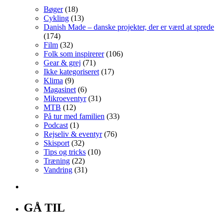
Bøger
(18)
Cykling
(13)
Danish Made – danske projekter, der er værd at sprede
(174)
Film
(32)
Folk som inspirerer
(106)
Gear & grej
(71)
Ikke kategoriseret
(17)
Klima
(9)
Magasinet
(6)
Mikroeventyr
(31)
MTB
(12)
På tur med familien
(33)
Podcast
(1)
Rejseliv & eventyr
(76)
Skisport
(32)
Tips og tricks
(10)
Træning
(22)
Vandring
(31)
GÅ TIL