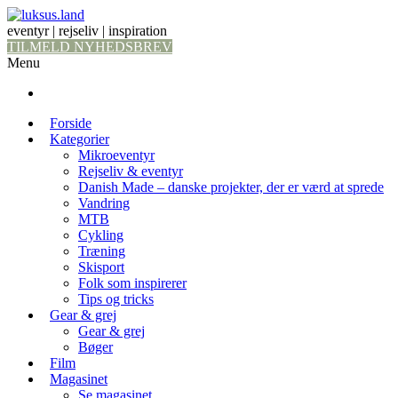
eventyr | rejseliv | inspiration
TILMELD NYHEDSBREV
Menu
Forside
Kategorier
Mikroeventyr
Rejseliv & eventyr
Danish Made – danske projekter, der er værd at sprede
Vandring
MTB
Cykling
Træning
Skisport
Folk som inspirerer
Tips og tricks
Gear & grej
Gear & grej
Bøger
Film
Magasinet
Se magasinet