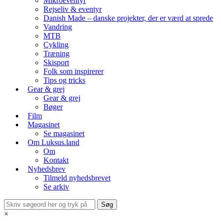
Mikroeventyr
Rejseliv & eventyr
Danish Made – danske projekter, der er værd at sprede
Vandring
MTB
Cykling
Træning
Skisport
Folk som inspirerer
Tips og tricks
Gear & grej
Gear & grej
Bøger
Film
Magasinet
Se magasinet
Om Luksus.land
Om
Kontakt
Nyhedsbrev
Tilmeld nyhedsbrevet
Se arkiv
×