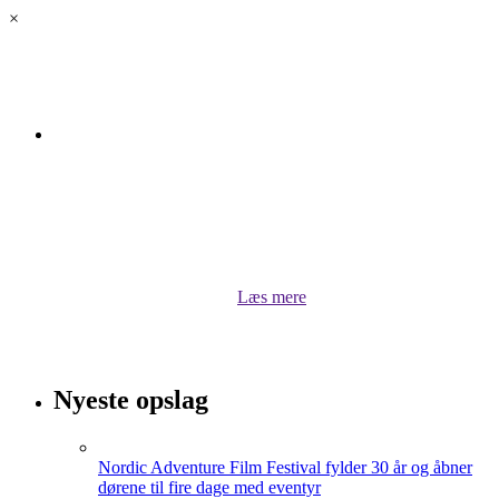
×
Om luksus.land
Velkommen til luksus.land! Her kan du lytte til vores
podcasts, når Bugge Holm Hansen kommenterer på
stort og småt, undersøger og interviewer. Du kan også
hente inspiration til dit rejseliv eller læse om aktuelle
sportsprofiler lige her i luksus.land
Læs mere
Nyeste opslag
Nordic Adventure Film Festival fylder 30 år og åbner
dørene til fire dage med eventyr