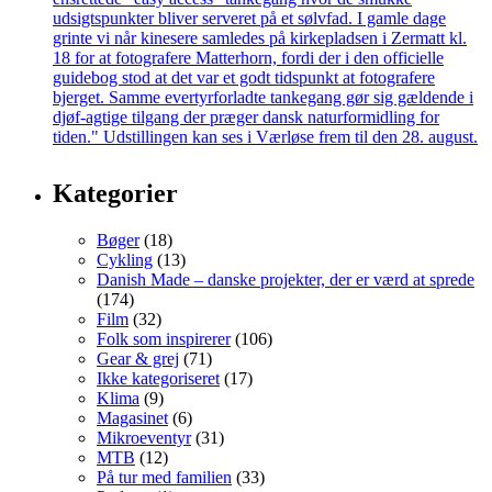
Kategorier
Bøger
(18)
Cykling
(13)
Danish Made – danske projekter, der er værd at sprede
(174)
Film
(32)
Folk som inspirerer
(106)
Gear & grej
(71)
Ikke kategoriseret
(17)
Klima
(9)
Magasinet
(6)
Mikroeventyr
(31)
MTB
(12)
På tur med familien
(33)