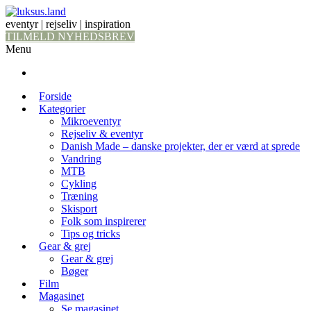
eventyr | rejseliv | inspiration
TILMELD NYHEDSBREV
Menu
Forside
Kategorier
Mikroeventyr
Rejseliv & eventyr
Danish Made – danske projekter, der er værd at sprede
Vandring
MTB
Cykling
Træning
Skisport
Folk som inspirerer
Tips og tricks
Gear & grej
Gear & grej
Bøger
Film
Magasinet
Se magasinet