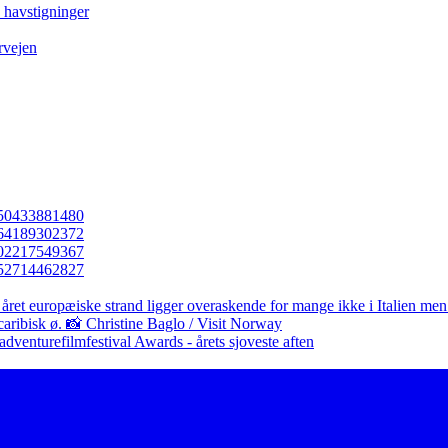
e havstigninger
rvejen