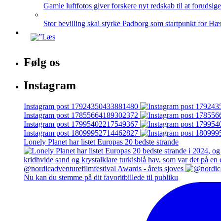
Gamle luftfotos giver forskere nyt redskab til at forudsig
Stor bevilling skal styrke Padborg som startpunkt for Hæ
Følg os
Instagram
Instagram post 17924350433881480
Instagram post 17855664189302372
Instagram post 17995402217549367
Instagram post 18099952714462827
Lonely Planet har listet Europas 20 bedste strande
@nordicadventurefilmfestival Awards - årets sjoves
Nu kan du stemme på dit favoritbillede til publiku