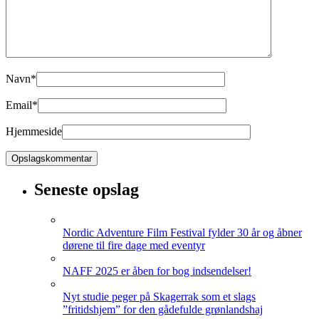
Navn
*
Email
*
Hjemmeside
Seneste opslag
Nordic Adventure Film Festival fylder 30 år og åbner
dørene til fire dage med eventyr
NAFF 2025 er åben for bog indsendelser!
Nyt studie peger på Skagerrak som et slags
”fritidshjem” for den gådefulde grønlandshaj