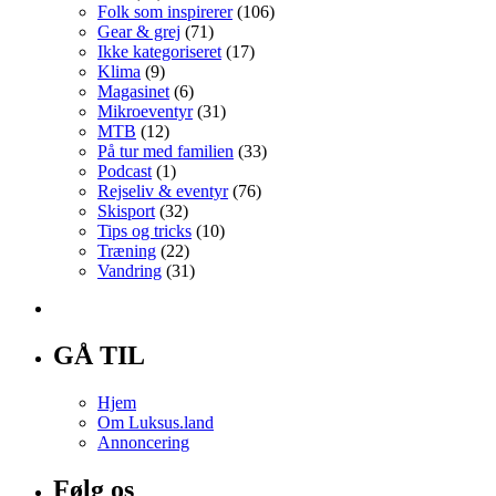
Folk som inspirerer
(106)
Gear & grej
(71)
Ikke kategoriseret
(17)
Klima
(9)
Magasinet
(6)
Mikroeventyr
(31)
MTB
(12)
På tur med familien
(33)
Podcast
(1)
Rejseliv & eventyr
(76)
Skisport
(32)
Tips og tricks
(10)
Træning
(22)
Vandring
(31)
GÅ TIL
Hjem
Om Luksus.land
Annoncering
Følg os