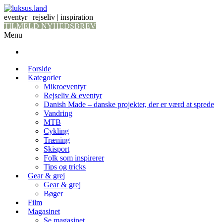
eventyr | rejseliv | inspiration
TILMELD NYHEDSBREV
Menu
Forside
Kategorier
Mikroeventyr
Rejseliv & eventyr
Danish Made – danske projekter, der er værd at sprede
Vandring
MTB
Cykling
Træning
Skisport
Folk som inspirerer
Tips og tricks
Gear & grej
Gear & grej
Bøger
Film
Magasinet
Se magasinet