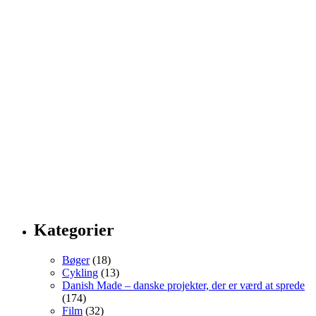
Kategorier
Bøger
(18)
Cykling
(13)
Danish Made – danske projekter, der er værd at sprede
(174)
Film
(32)