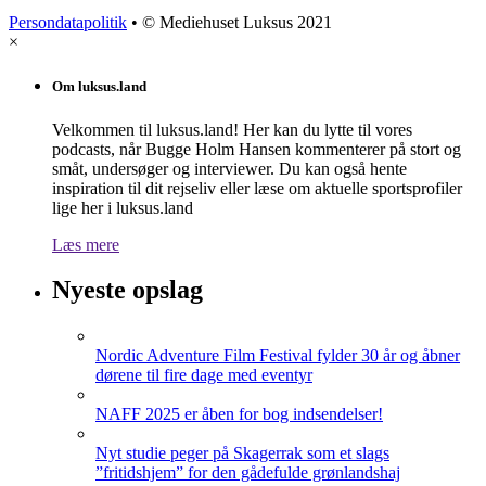
Persondatapolitik
• © Mediehuset Luksus 2021
×
Om luksus.land
Velkommen til luksus.land! Her kan du lytte til vores
podcasts, når Bugge Holm Hansen kommenterer på stort og
småt, undersøger og interviewer. Du kan også hente
inspiration til dit rejseliv eller læse om aktuelle sportsprofiler
lige her i luksus.land
Læs mere
Nyeste opslag
Nordic Adventure Film Festival fylder 30 år og åbner
dørene til fire dage med eventyr
NAFF 2025 er åben for bog indsendelser!
Nyt studie peger på Skagerrak som et slags
”fritidshjem” for den gådefulde grønlandshaj