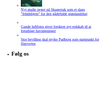
Nyt studie peger på Skagerrak som et slags
”fritidshjem” for den gådefulde grønlandshaj
Gamle luftfotos giver forskere nyt redskab til at
forudsige havstigninger
Stor bevilling skal styrke Padborg som startpunkt for
Hærvejen
Følg os