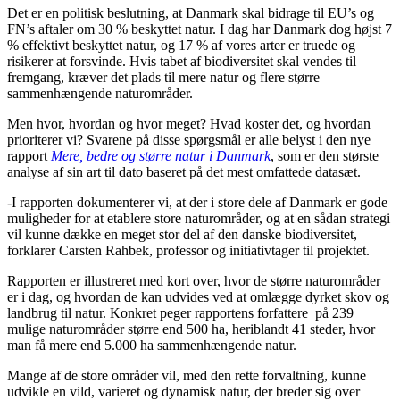
Det er en politisk beslutning, at Danmark skal bidrage til EU’s og
FN’s aftaler om 30 % beskyttet natur. I dag har Danmark dog højst 7
% effektivt beskyttet natur, og 17 % af vores arter er truede og
risikerer at forsvinde. Hvis tabet af biodiversitet skal vendes til
fremgang, kræver det plads til mere natur og flere større
sammenhængende naturområder.
Men hvor, hvordan og hvor meget? Hvad koster det, og hvordan
prioriterer vi? Svarene på disse spørgsmål er alle belyst i den nye
rapport
Mere, bedre og større natur i Danmark
, som er den største
analyse af sin art til dato baseret på det mest omfattede datasæt.
-I rapporten dokumenterer vi, at der i store dele af Danmark er gode
muligheder for at etablere store naturområder, og at en sådan strategi
vil kunne dække en meget stor del af den danske biodiversitet,
forklarer Carsten Rahbek, professor og initiativtager til projektet.
Rapporten er illustreret med kort over, hvor de større naturområder
er i dag, og hvordan de kan udvides ved at omlægge dyrket skov og
landbrug til natur. Konkret peger rapportens forfattere på 239
mulige naturområder større end 500 ha, heriblandt 41 steder, hvor
man få mere end 5.000 ha sammenhængende natur.
Mange af de store områder vil, med den rette forvaltning, kunne
udvikle en vild, varieret og dynamisk natur, der breder sig over