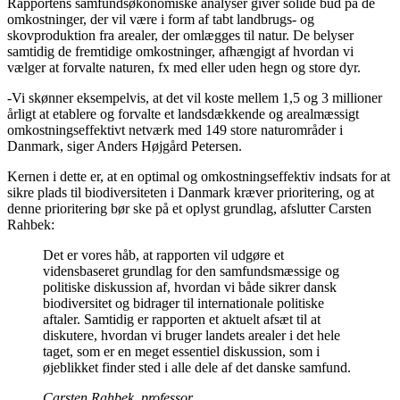
Rapportens samfundsøkonomiske analyser giver solide bud på de
omkostninger, der vil være i form af tabt landbrugs- og
skovproduktion fra arealer, der omlægges til natur. De belyser
samtidig de fremtidige omkostninger, afhængigt af hvordan vi
vælger at forvalte naturen, fx med eller uden hegn og store dyr.
-Vi skønner eksempelvis, at det vil koste mellem 1,5 og 3 millioner
årligt at etablere og forvalte et landsdækkende og arealmæssigt
omkostningseffektivt netværk med 149 store naturområder i
Danmark, siger Anders Højgård Petersen.
Kernen i dette er, at en optimal og omkostningseffektiv indsats for at
sikre plads til biodiversiteten i Danmark kræver prioritering, og at
denne prioritering bør ske på et oplyst grundlag, afslutter Carsten
Rahbek:
Det er vores håb, at rapporten vil udgøre et
vidensbaseret grundlag for den samfundsmæssige og
politiske diskussion af, hvordan vi både sikrer dansk
biodiversitet og bidrager til internationale politiske
aftaler. Samtidig er rapporten et aktuelt afsæt til at
diskutere, hvordan vi bruger landets arealer i det hele
taget, som er en meget essentiel diskussion, som i
øjeblikket finder sted i alle dele af det danske samfund.
Carsten Rahbek, professor