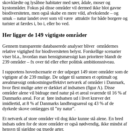
skovklædte og lysåbne habitater med søer, ådale, moser og
kystområder. Fokus på disse områder vil dermed ikke blot gavne
biodiversiteten, men også skabe en mere vild, afvekslende – og
smuk – natur landet over som vil være attraktiv for både borgere og
turister at færdes i, bo i, eller bo ved.
Her ligger de 149 vigtigste områder
Gennem transparente databaserede analyser bliver områdernes
relative vigtighed for biodiversiteten belyst. Forskellige scenarier
viser bl.a., hvordan man hensigtsmæssigt kan prioritere blandt de
239 områder – fx over tid eller efter politisk ambitionsniveau.
I rapportens hovedscenarie er der udpeget 149 store områder som de
vigtigste af de 239 mulige. De udgør til sammen et optimalt og
arealmæssigt omkostningseffektivt netværk af områder i Danmark,
hvor flest mulige arter er dækket af indsatsen (figur A). Disse
områder alene vil bidrage med natur på et areal svarende til 16 % af
Danmarks areal. For at føre indsatsen ud i livet kræver det
imidlertid, at 8 % af Danmarks landbrugsareal og 43 % af de
dyrkede skove omlægges til ”ny natur”.
Et netværk af store områder vil dog ikke kunne stå alene. En bred
indsats uden for de store områder er også nødvendig, ikke mindst af
hensyn til sjældne og truede arter.