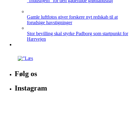
”fritidshjem” for den gådefulde grønlandshaj
Gamle luftfotos giver forskere nyt redskab til at
forudsige havstigninger
Stor bevilling skal styrke Padborg som startpunkt for
Hærvejen
Følg os
Instagram