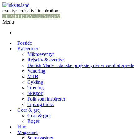
eventyr | rejseliv | inspiration
TILMELD NYHEDSBREV
Menu
Forside
Kategorier
Mikroeventyr
Rejseliv & eventyr
Danish Made – danske projekter, der er værd at sprede
Vandring
MTB
Cykling
Træning
Skisport
Folk som inspirerer
Tips og tricks
Gear & grej
Gear & grej
Bøger
Film
Magasinet
Se magasinet