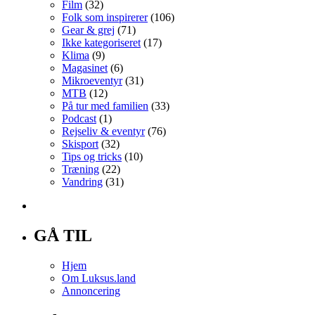
Film
(32)
Folk som inspirerer
(106)
Gear & grej
(71)
Ikke kategoriseret
(17)
Klima
(9)
Magasinet
(6)
Mikroeventyr
(31)
MTB
(12)
På tur med familien
(33)
Podcast
(1)
Rejseliv & eventyr
(76)
Skisport
(32)
Tips og tricks
(10)
Træning
(22)
Vandring
(31)
GÅ TIL
Hjem
Om Luksus.land
Annoncering