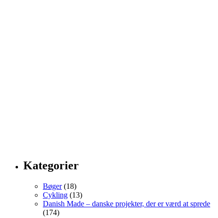
Kategorier
Bøger
(18)
Cykling
(13)
Danish Made – danske projekter, der er værd at sprede
(174)