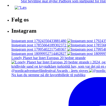
Stor bevilling skal styrke Padborg som startpunkt for Hæ
Følg os
Instagram
Instagram post 17924350433881480
Instagram post 17855664189302372
Instagram post 17995402217549367
Instagram post 18099952714462827
Lonely Planet har listet Europas 20 bedste strande
@nordicadventurefilmfestival Awards - årets sjoves
Nu kan du stemme på dit favoritbillede til publiku