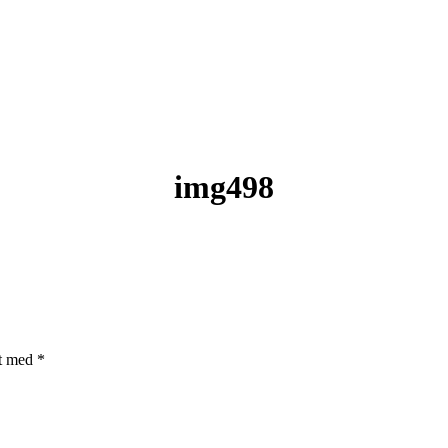
img498
et med
*