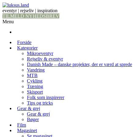
eventyr | rejseliv | inspiration
TILMELD NYHEDSBREV
Menu
Forside
Kategorier
Mikroeventyr
Rejseliv & eventyr
Danish Made – danske projekter, der er værd at sprede
Vandring
MTB
Cykling
Træning
Skisport
Folk som inspirerer
Tips og tricks
Gear & grej
Gear & grej
Bøger
Film
Magasinet
Se magasinet