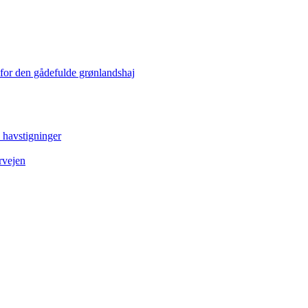
 for den gådefulde grønlandshaj
e havstigninger
rvejen