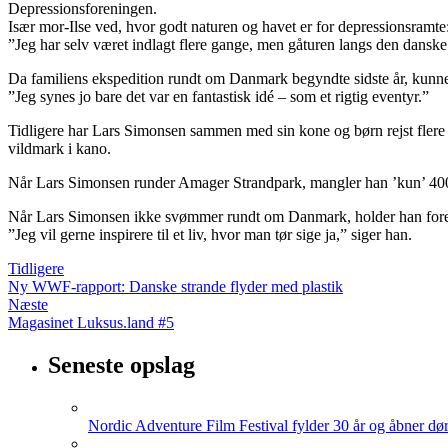
Depressionsforeningen.
Især mor-Ilse ved, hvor godt naturen og havet er for depressionsramte
”Jeg har selv været indlagt flere gange, men gåturen langs den danske 
Da familiens ekspedition rundt om Danmark begyndte sidste år, kunn
”Jeg synes jo bare det var en fantastisk idé – som et rigtig eventyr.”
Tidligere har Lars Simonsen sammen med sin kone og børn rejst fler
vildmark i kano.
Når Lars Simonsen runder Amager Strandpark, mangler han ’kun’ 400 
Når Lars Simonsen ikke svømmer rundt om Danmark, holder han fore
”Jeg vil gerne inspirere til et liv, hvor man tør sige ja,” siger han.
Tidligere
Ny WWF-rapport: Danske strande flyder med plastik
Næste
Magasinet Luksus.land #5
Seneste opslag
Nordic Adventure Film Festival fylder 30 år og åbner dør