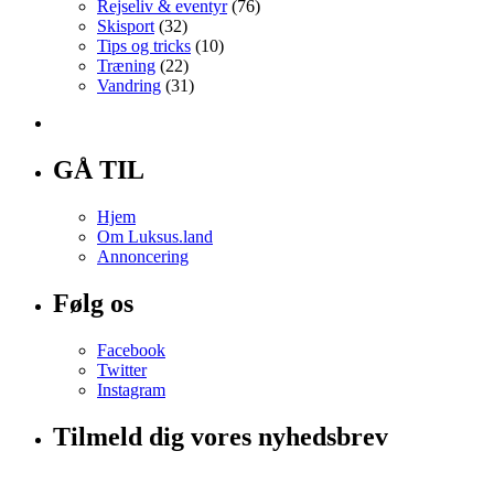
Rejseliv & eventyr
(76)
Skisport
(32)
Tips og tricks
(10)
Træning
(22)
Vandring
(31)
GÅ TIL
Hjem
Om Luksus.land
Annoncering
Følg os
Facebook
Twitter
Instagram
Tilmeld dig vores nyhedsbrev