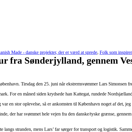
anish Made - danske projekter, der er værd at sprede
,
Folk som inspirer
r fra Sønderjylland, gennem Ve
København. Tirsdag den 25. juni når ekstremsvømmer Lars Simonsen fr
ark. For en måned siden krydsede han Kattegat, rundede Nordsjælland 
r en stor oplevelse, så er ankomsten til København noget af det, jeg h
nde, der har svømmet hele vejen fra den danske/tyske grænse, gennem
 langs stranden, mens Lars’ far sørger for transport og logistik. Samm