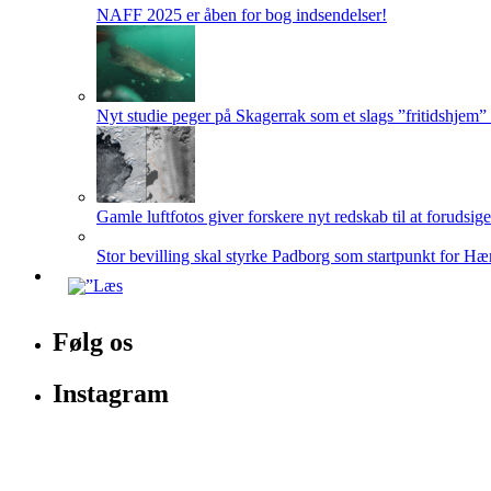
NAFF 2025 er åben for bog indsendelser!
Nyt studie peger på Skagerrak som et slags ”fritidshjem”
Gamle luftfotos giver forskere nyt redskab til at forudsig
Stor bevilling skal styrke Padborg som startpunkt for Hæ
Følg os
Instagram