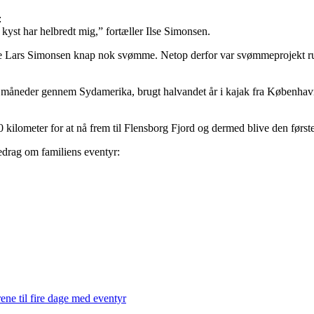
:
kyst har helbredt mig,” fortæller Ilse Simonsen.
e Lars Simonsen knap nok svømme. Netop derfor var svømmeprojekt run
e måneder gennem Sydamerika, brugt halvandet år i kajak fra Københav
kilometer for at nå frem til Flensborg Fjord og dermed blive den førs
drag om familiens eventyr:
ene til fire dage med eventyr