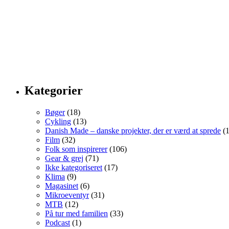
Kategorier
Bøger
(18)
Cykling
(13)
Danish Made – danske projekter, der er værd at sprede
(1
Film
(32)
Folk som inspirerer
(106)
Gear & grej
(71)
Ikke kategoriseret
(17)
Klima
(9)
Magasinet
(6)
Mikroeventyr
(31)
MTB
(12)
På tur med familien
(33)
Podcast
(1)