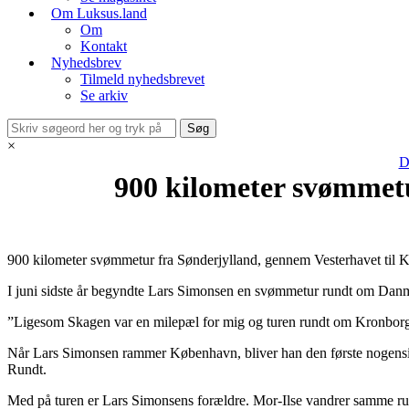
Om Luksus.land
Om
Kontakt
Nyhedsbrev
Tilmeld nyhedsbrevet
Se arkiv
×
D
900 kilometer svømmetu
900 kilometer svømmetur fra Sønderjylland, gennem Vesterhavet til 
I juni sidste år begyndte Lars Simonsen en svømmetur rundt om Danm
”Ligesom Skagen var en milepæl for mig og turen rundt om Kronborg va
Når Lars Simonsen rammer København, bliver han den første nogensi
Rundt.
Med på turen er Lars Simonsens forældre. Mor-Ilse vandrer samme rute