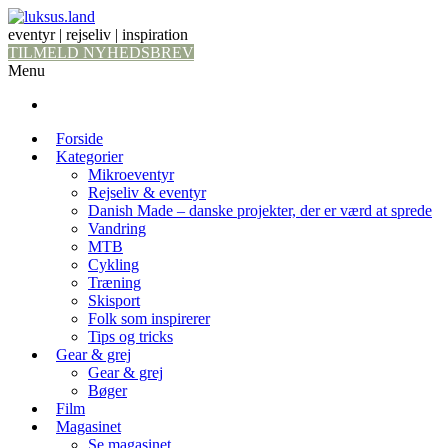
eventyr | rejseliv | inspiration
TILMELD NYHEDSBREV
Menu
Forside
Kategorier
Mikroeventyr
Rejseliv & eventyr
Danish Made – danske projekter, der er værd at sprede
Vandring
MTB
Cykling
Træning
Skisport
Folk som inspirerer
Tips og tricks
Gear & grej
Gear & grej
Bøger
Film
Magasinet
Se magasinet