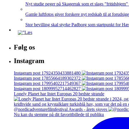
Nyt studie peger på Skagerrak som et slags ”fritidshjem”
Gamle luftfotos giver forskere nyt redskab til at forudsig
Stor bevilling skal styrke Padborg som startpunkt for Hæ
Følg os
Instagram
Instagram post 17924350433881480
Instagram post 17855664189302372
Instagram post 17995402217549367
Instagram post 18099952714462827
Lonely Planet har listet Europas 20 bedste strande
@nordicadventurefilmfestival Awards - årets sjoves
Nu kan du stemme på dit favoritbillede til publiku