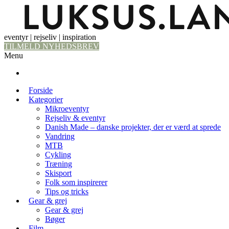
eventyr | rejseliv | inspiration
TILMELD NYHEDSBREV
Menu
Forside
Kategorier
Mikroeventyr
Rejseliv & eventyr
Danish Made – danske projekter, der er værd at sprede
Vandring
MTB
Cykling
Træning
Skisport
Folk som inspirerer
Tips og tricks
Gear & grej
Gear & grej
Bøger
Film