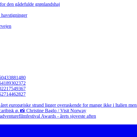
 for den gådefulde grønlandshaj
e havstigninger
rvejen