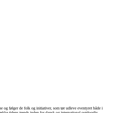
 følger de folk og initiativer, som tør udleve eventyret både i
ække tidens trends inden for dansk og international outdoorliv.