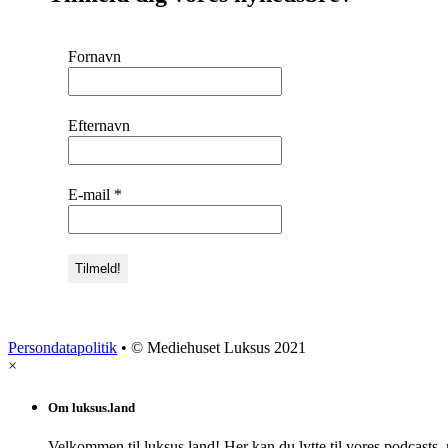
Fornavn
Efternavn
E-mail
*
Persondatapolitik
• © Mediehuset Luksus 2021
×
Om luksus.land
Velkommen til luksus.land! Her kan du lytte til vores podcasts,