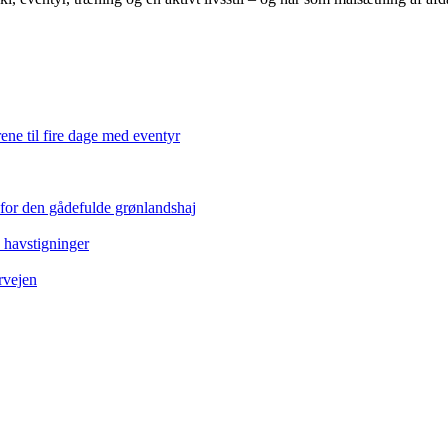
ene til fire dage med eventyr
 for den gådefulde grønlandshaj
e havstigninger
rvejen