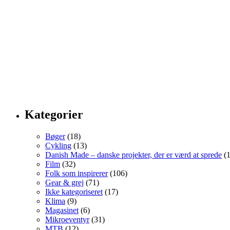
Kategorier
Bøger
(18)
Cykling
(13)
Danish Made – danske projekter, der er værd at sprede
(1
Film
(32)
Folk som inspirerer
(106)
Gear & grej
(71)
Ikke kategoriseret
(17)
Klima
(9)
Magasinet
(6)
Mikroeventyr
(31)
MTB
(12)