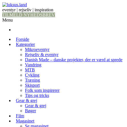
eventyr | rejseliv | inspiration
TILMELD NYHEDSBREV
Menu
Forside
Kategorier
Mikroeventyr
Rejseliv & eventyr
Danish Made – danske projekter, der er værd at sprede
Vandring
MTB
Cykling
Træning
Skisport
Folk som inspirerer
Tips og tricks
Gear & grej
Gear & grej
Bøger
Film
Magasinet
Se magasinet