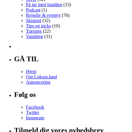
På tur med familien
(33)
Podcast
(1)
Rejseliv & eventyr
(76)
Skisport
(32)
Tips og tricks
(10)
Træning
(22)
Vandring
(31)
GÅ TIL
Hjem
Om Luksus.land
Annoncering
Følg os
Facebook
Twitter
Instagram
Tilmeld dig vores nyhedsbrev