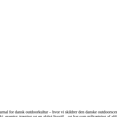
for dansk outdoorkultur – hvor vi skildrer den danske outdoorscene og
i, eventyr, træning og en aktivt livsstil – og har som målsætning af afd