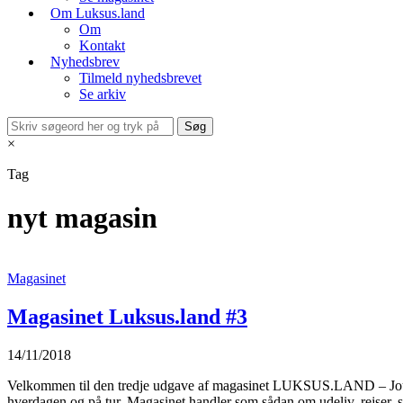
Om Luksus.land
Om
Kontakt
Nyhedsbrev
Tilmeld nyhedsbrevet
Se arkiv
×
Tag
nyt magasin
Magasinet
Magasinet Luksus.land #3
14/11/2018
Velkommen til den tredje udgave af magasinet LUKSUS.LAND – Journal 
hverdagen og på tur. Magasinet handler som sådan om udeliv, rejser, sk