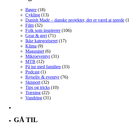
Bøger
(18)
Cykling
(13)
Danish Made – danske projekter, der er værd at sprede
(1
Film
(32)
Folk som inspirerer
(106)
Gear & grej
(71)
Ikke kategoriseret
(17)
Klima
(9)
Magasinet
(6)
Mikroeventyr
(31)
MTB
(12)
På tur med familien
(33)
Podcast
(1)
Rejseliv & eventyr
(76)
Skisport
(32)
Tips og tricks
(10)
Træning
(22)
Vandring
(31)
GÅ TIL