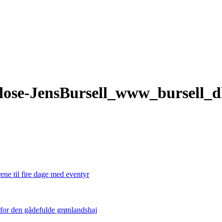
-close-JensBursell_www_bursell_d
ene til fire dage med eventyr
 for den gådefulde grønlandshaj