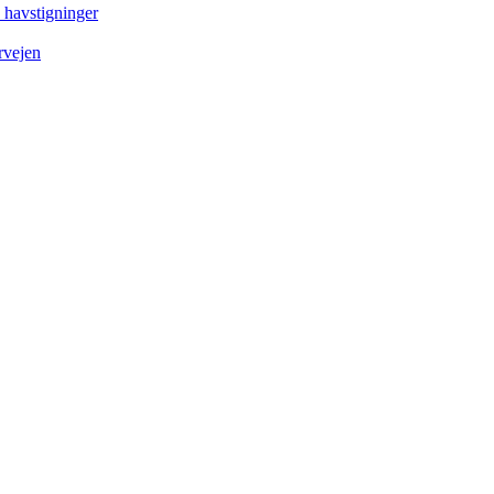
e havstigninger
rvejen