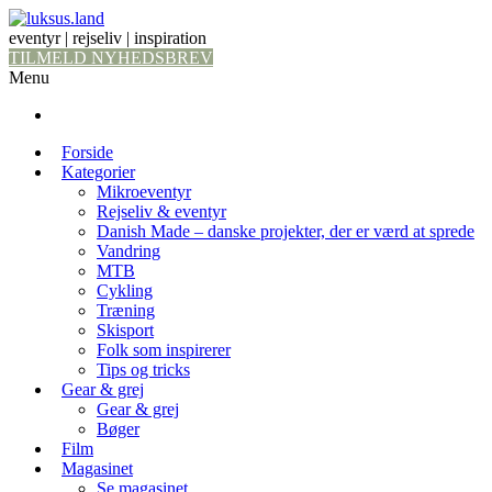
eventyr | rejseliv | inspiration
TILMELD NYHEDSBREV
Menu
Forside
Kategorier
Mikroeventyr
Rejseliv & eventyr
Danish Made – danske projekter, der er værd at sprede
Vandring
MTB
Cykling
Træning
Skisport
Folk som inspirerer
Tips og tricks
Gear & grej
Gear & grej
Bøger
Film
Magasinet
Se magasinet