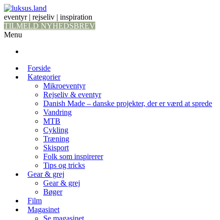
eventyr | rejseliv | inspiration
TILMELD NYHEDSBREV
Menu
Forside
Kategorier
Mikroeventyr
Rejseliv & eventyr
Danish Made – danske projekter, der er værd at sprede
Vandring
MTB
Cykling
Træning
Skisport
Folk som inspirerer
Tips og tricks
Gear & grej
Gear & grej
Bøger
Film
Magasinet
Se magasinet