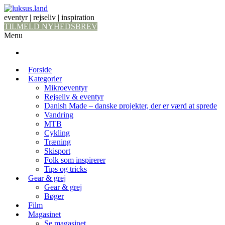
eventyr | rejseliv | inspiration
TILMELD NYHEDSBREV
Menu
Forside
Kategorier
Mikroeventyr
Rejseliv & eventyr
Danish Made – danske projekter, der er værd at sprede
Vandring
MTB
Cykling
Træning
Skisport
Folk som inspirerer
Tips og tricks
Gear & grej
Gear & grej
Bøger
Film
Magasinet
Se magasinet