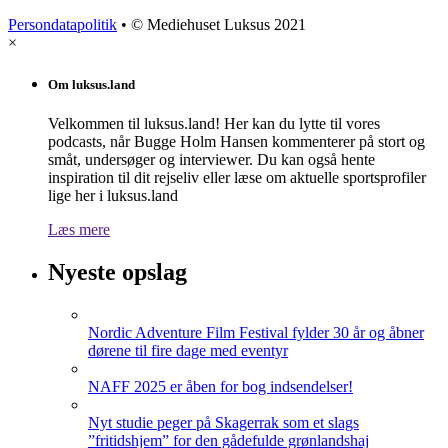
Persondatapolitik
• © Mediehuset Luksus 2021
×
Om luksus.land
Velkommen til luksus.land! Her kan du lytte til vores
podcasts, når Bugge Holm Hansen kommenterer på stort og
småt, undersøger og interviewer. Du kan også hente
inspiration til dit rejseliv eller læse om aktuelle sportsprofiler
lige her i luksus.land
Læs mere
Nyeste opslag
Nordic Adventure Film Festival fylder 30 år og åbner
dørene til fire dage med eventyr
NAFF 2025 er åben for bog indsendelser!
Nyt studie peger på Skagerrak som et slags
”fritidshjem” for den gådefulde grønlandshaj