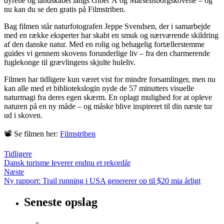
dyrene og landskabet langs Giber Å og Marselisborgskovene – og
nu kan du se den gratis på Filmstriben.
Bag filmen står naturfotografen Jeppe Svendsen, der i samarbejde
med en række eksperter har skabt en smuk og nærværende skildring
af den danske natur. Med en rolig og behagelig fortællerstemme
guides vi gennem skovens forunderlige liv – fra den charmerende
fuglekonge til grævlingens skjulte huleliv.
Filmen har tidligere kun været vist for mindre forsamlinger, men nu
kan alle med et bibliotekslogin nyde de 57 minutters visuelle
naturmagi fra deres egen skærm. En oplagt mulighed for at opleve
naturen på en ny måde – og måske blive inspireret til din næste tur
ud i skoven.
📽 Se filmen her:
Filmstriben
Tidligere
Dansk turisme leverer endnu et rekordår
Næste
Ny rapport: Trail running i USA genererer op til $20 mia årligt
Seneste opslag