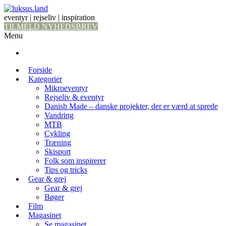
eventyr | rejseliv | inspiration
TILMELD NYHEDSBREV
Menu
Forside
Kategorier
Mikroeventyr
Rejseliv & eventyr
Danish Made – danske projekter, der er værd at sprede
Vandring
MTB
Cykling
Træning
Skisport
Folk som inspirerer
Tips og tricks
Gear & grej
Gear & grej
Bøger
Film
Magasinet
Se magasinet