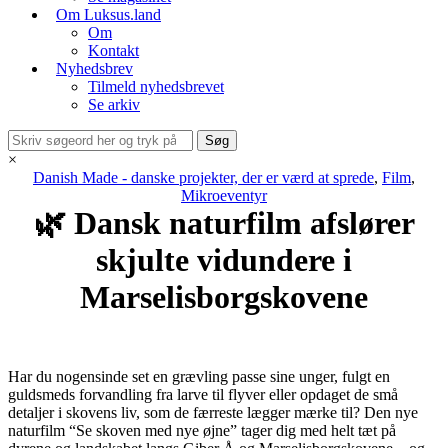
Om Luksus.land
Om
Kontakt
Nyhedsbrev
Tilmeld nyhedsbrevet
Se arkiv
×
Danish Made - danske projekter, der er værd at sprede
,
Film
,
Mikroeventyr
🌿 Dansk naturfilm afslører
skjulte vidundere i
Marselisborgskovene
Har du nogensinde set en grævling passe sine unger, fulgt en
guldsmeds forvandling fra larve til flyver eller opdaget de små
detaljer i skovens liv, som de færreste lægger mærke til? Den nye
naturfilm “Se skoven med nye øjne” tager dig med helt tæt på