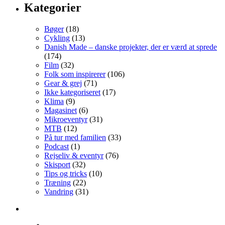
Kategorier
Bøger
(18)
Cykling
(13)
Danish Made – danske projekter, der er værd at sprede
(174)
Film
(32)
Folk som inspirerer
(106)
Gear & grej
(71)
Ikke kategoriseret
(17)
Klima
(9)
Magasinet
(6)
Mikroeventyr
(31)
MTB
(12)
På tur med familien
(33)
Podcast
(1)
Rejseliv & eventyr
(76)
Skisport
(32)
Tips og tricks
(10)
Træning
(22)
Vandring
(31)