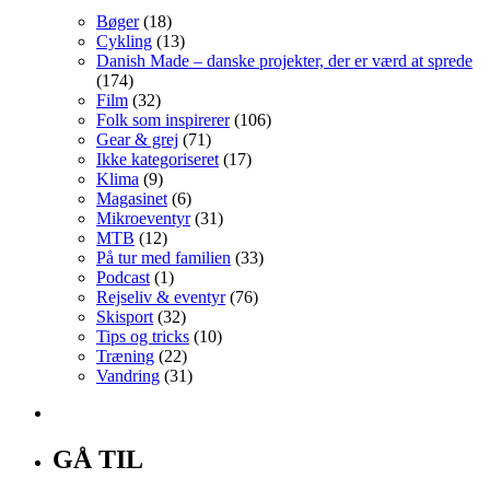
Bøger
(18)
Cykling
(13)
Danish Made – danske projekter, der er værd at sprede
(174)
Film
(32)
Folk som inspirerer
(106)
Gear & grej
(71)
Ikke kategoriseret
(17)
Klima
(9)
Magasinet
(6)
Mikroeventyr
(31)
MTB
(12)
På tur med familien
(33)
Podcast
(1)
Rejseliv & eventyr
(76)
Skisport
(32)
Tips og tricks
(10)
Træning
(22)
Vandring
(31)
GÅ TIL