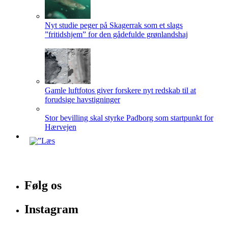
Nyt studie peger på Skagerrak som et slags
”fritidshjem” for den gådefulde grønlandshaj
Gamle luftfotos giver forskere nyt redskab til at
forudsige havstigninger
Stor bevilling skal styrke Padborg som startpunkt for
Hærvejen
Følg os
Instagram