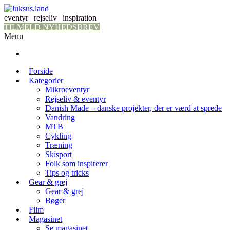
eventyr | rejseliv | inspiration
TILMELD NYHEDSBREV
Menu
Forside
Kategorier
Mikroeventyr
Rejseliv & eventyr
Danish Made – danske projekter, der er værd at sprede
Vandring
MTB
Cykling
Træning
Skisport
Folk som inspirerer
Tips og tricks
Gear & grej
Gear & grej
Bøger
Film
Magasinet
Se magasinet