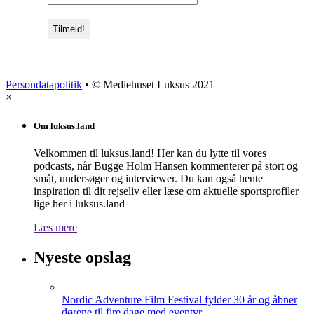
Persondatapolitik
• © Mediehuset Luksus 2021
×
Om luksus.land
Velkommen til luksus.land! Her kan du lytte til vores
podcasts, når Bugge Holm Hansen kommenterer på stort og
småt, undersøger og interviewer. Du kan også hente
inspiration til dit rejseliv eller læse om aktuelle sportsprofiler
lige her i luksus.land
Læs mere
Nyeste opslag
Nordic Adventure Film Festival fylder 30 år og åbner
dørene til fire dage med eventyr