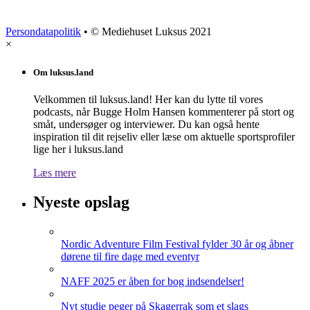
Persondatapolitik
• © Mediehuset Luksus 2021
×
Om luksus.land
Velkommen til luksus.land! Her kan du lytte til vores
podcasts, når Bugge Holm Hansen kommenterer på stort og
småt, undersøger og interviewer. Du kan også hente
inspiration til dit rejseliv eller læse om aktuelle sportsprofiler
lige her i luksus.land
Læs mere
Nyeste opslag
Nordic Adventure Film Festival fylder 30 år og åbner
dørene til fire dage med eventyr
NAFF 2025 er åben for bog indsendelser!
Nyt studie peger på Skagerrak som et slags