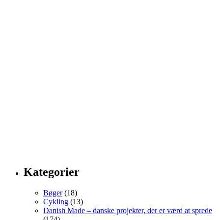
Kategorier
Bøger
(18)
Cykling
(13)
Danish Made – danske projekter, der er værd at sprede
(174)