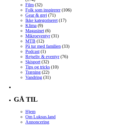
Film
(32)
Folk som inspirerer
(106)
Gear & grej
(71)
Ikke kategoriseret
(17)
Klima
(9)
Magasinet
(6)
Mikroeventyr
(31)
MTB
(12)
På tur med familien
(33)
Podcast
(1)
Rejseliv & eventyr
(76)
Skisport
(32)
Tips og tricks
(10)
Træning
(22)
Vandring
(31)
GÅ TIL
Hjem
Om Luksus.land
Annoncering