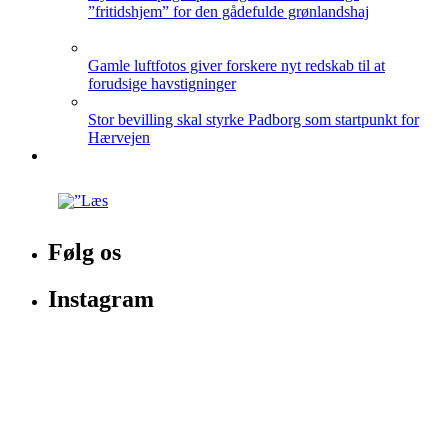
”fritidshjem” for den gådefulde grønlandshaj
Gamle luftfotos giver forskere nyt redskab til at
forudsige havstigninger
Stor bevilling skal styrke Padborg som startpunkt for
Hærvejen
Følg os
Instagram