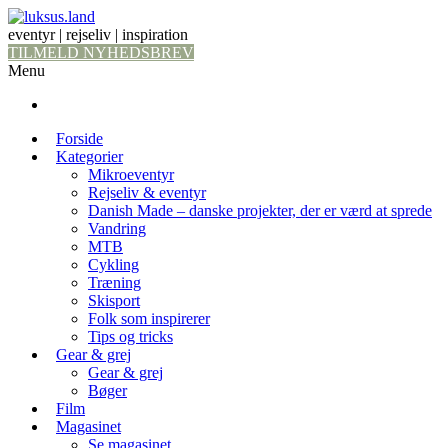
eventyr | rejseliv | inspiration
TILMELD NYHEDSBREV
Menu
Forside
Kategorier
Mikroeventyr
Rejseliv & eventyr
Danish Made – danske projekter, der er værd at sprede
Vandring
MTB
Cykling
Træning
Skisport
Folk som inspirerer
Tips og tricks
Gear & grej
Gear & grej
Bøger
Film
Magasinet
Se magasinet