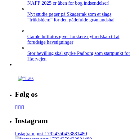
NAFF 2025 er åben for bog indsendelser!
Nyt studie peger på Skagerrak som et slags
”fritidshjem” for den gådefulde grønlandshaj
Gamle luftfotos giver forskere nyt redskab til at
forudsige havstigninger
Stor bevilling skal styrke Padborg som startpunkt for
Hærvejen
Følg os
Instagram
Instagram post 17924350433881480