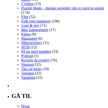
Cykling
(13)
Danish Made – danske projekter, der er værd at sprede
(174)
Film
(32)
Folk som inspirerer
(106)
Gear & grej
(71)
Ikke kategoriseret
(17)
Klima
(9)
Magasinet
(6)
Mikroeventyr
(31)
MTB
(12)
På tur med familien
(33)
Podcast
(1)
Rejseliv & eventyr
(76)
Skisport
(32)
Tips og tricks
(10)
Træning
(22)
Vandring
(31)
GÅ TIL
Hjem