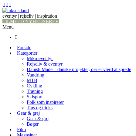
eventyr | rejseliv | inspiration
TILMELD NYHEDSBREV
Menu
Forside
Kategorier
Mikroeventyr
Rejseliv & eventyr
Danish Made – danske projekter, der er værd at sprede
Vandring
MTB
Cykling
Træning
Skisport
Folk som inspirerer
Tips og tricks
Gear & grej
Gear & grej
Bøger
Film
Magasinet