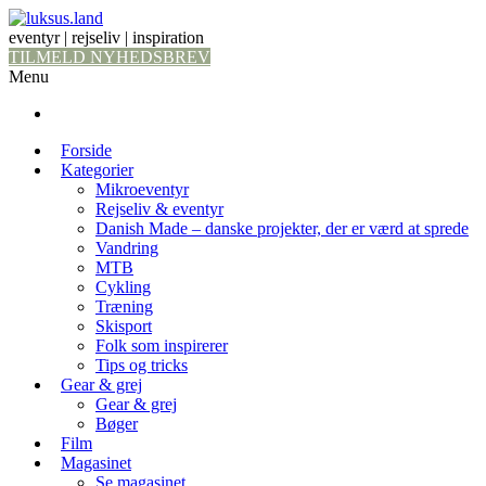
eventyr | rejseliv | inspiration
TILMELD NYHEDSBREV
Menu
Forside
Kategorier
Mikroeventyr
Rejseliv & eventyr
Danish Made – danske projekter, der er værd at sprede
Vandring
MTB
Cykling
Træning
Skisport
Folk som inspirerer
Tips og tricks
Gear & grej
Gear & grej
Bøger
Film
Magasinet
Se magasinet