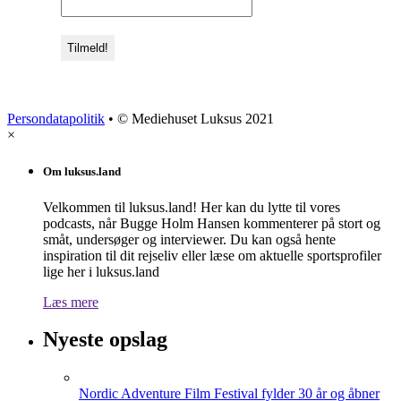
Persondatapolitik
• © Mediehuset Luksus 2021
×
Om luksus.land
Velkommen til luksus.land! Her kan du lytte til vores
podcasts, når Bugge Holm Hansen kommenterer på stort og
småt, undersøger og interviewer. Du kan også hente
inspiration til dit rejseliv eller læse om aktuelle sportsprofiler
lige her i luksus.land
Læs mere
Nyeste opslag
Nordic Adventure Film Festival fylder 30 år og åbner