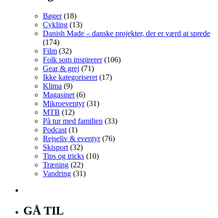
Bøger
(18)
Cykling
(13)
Danish Made – danske projekter, der er værd at sprede
(174)
Film
(32)
Folk som inspirerer
(106)
Gear & grej
(71)
Ikke kategoriseret
(17)
Klima
(9)
Magasinet
(6)
Mikroeventyr
(31)
MTB
(12)
På tur med familien
(33)
Podcast
(1)
Rejseliv & eventyr
(76)
Skisport
(32)
Tips og tricks
(10)
Træning
(22)
Vandring
(31)
GÅ TIL