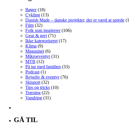
Bøger
(18)
Cykling
(13)
Danish Made – danske projekter, der er værd at sprede
(1
Film
(32)
Folk som inspirerer
(106)
Gear & grej
(71)
Ikke kategoriseret
(17)
Klima
(9)
Magasinet
(6)
Mikroeventyr
(31)
MTB
(12)
På tur med familien
(33)
Podcast
(1)
Rejseliv & eventyr
(76)
Skisport
(32)
Tips og tricks
(10)
Træning
(22)
Vandring
(31)
GÅ TIL