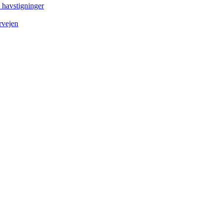
e havstigninger
rvejen