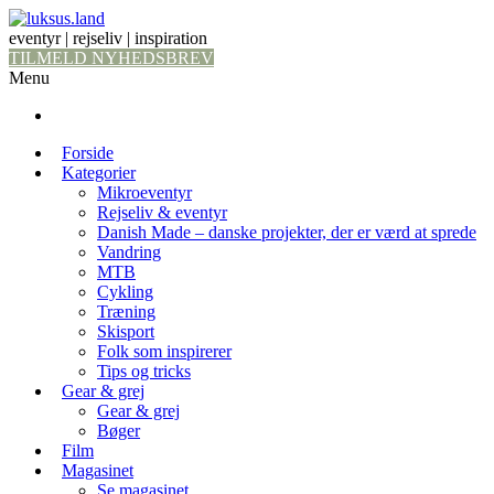
eventyr | rejseliv | inspiration
TILMELD NYHEDSBREV
Menu
Forside
Kategorier
Mikroeventyr
Rejseliv & eventyr
Danish Made – danske projekter, der er værd at sprede
Vandring
MTB
Cykling
Træning
Skisport
Folk som inspirerer
Tips og tricks
Gear & grej
Gear & grej
Bøger
Film
Magasinet
Se magasinet