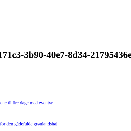
171c3-3b90-40e7-8d34-21795436
ene til fire dage med eventyr
 for den gådefulde grønlandshaj