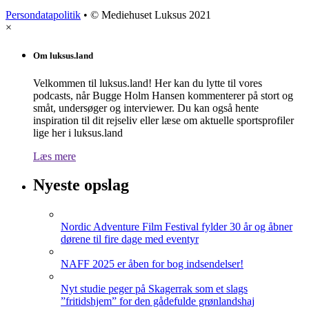
Persondatapolitik
• © Mediehuset Luksus 2021
×
Om luksus.land
Velkommen til luksus.land! Her kan du lytte til vores
podcasts, når Bugge Holm Hansen kommenterer på stort og
småt, undersøger og interviewer. Du kan også hente
inspiration til dit rejseliv eller læse om aktuelle sportsprofiler
lige her i luksus.land
Læs mere
Nyeste opslag
Nordic Adventure Film Festival fylder 30 år og åbner
dørene til fire dage med eventyr
NAFF 2025 er åben for bog indsendelser!
Nyt studie peger på Skagerrak som et slags
”fritidshjem” for den gådefulde grønlandshaj