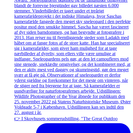
👉 I Skovhusets sommerudstilling, "The Great Outdoo