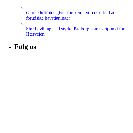
Gamle luftfotos giver forskere nyt redskab til at
forudsige havstigninger
Stor bevilling skal styrke Padborg som startpunkt for
Hærvejen
Følg os