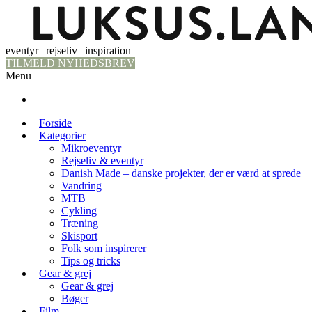
eventyr | rejseliv | inspiration
TILMELD NYHEDSBREV
Menu
Forside
Kategorier
Mikroeventyr
Rejseliv & eventyr
Danish Made – danske projekter, der er værd at sprede
Vandring
MTB
Cykling
Træning
Skisport
Folk som inspirerer
Tips og tricks
Gear & grej
Gear & grej
Bøger
Film