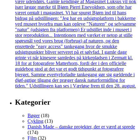
Kategorier
Bøger
(18)
Cykling
(13)
Danish Made – danske projekter, der er værd at sprede
(174)
Film
(32)