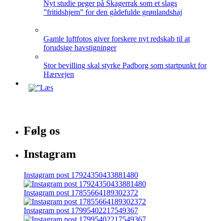
Nyt studie peger på Skagerrak som et slags
”fritidshjem” for den gådefulde grønlandshaj
Gamle luftfotos giver forskere nyt redskab til at
forudsige havstigninger
Stor bevilling skal styrke Padborg som startpunkt for
Hærvejen
Følg os
Instagram
Instagram post 17924350433881480
Instagram post 17855664189302372
Instagram post 17995402217549367