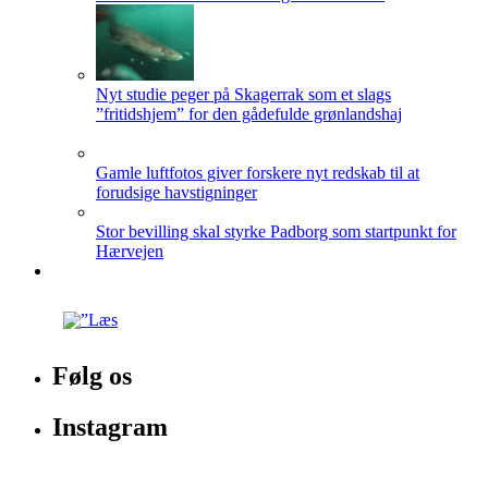
Nyt studie peger på Skagerrak som et slags
”fritidshjem” for den gådefulde grønlandshaj
Gamle luftfotos giver forskere nyt redskab til at
forudsige havstigninger
Stor bevilling skal styrke Padborg som startpunkt for
Hærvejen
Følg os
Instagram