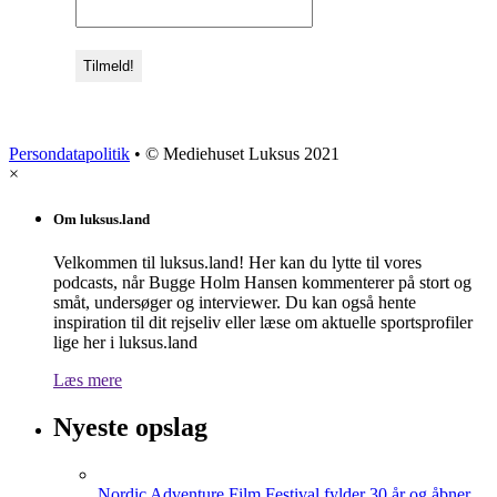
Persondatapolitik
• © Mediehuset Luksus 2021
×
Om luksus.land
Velkommen til luksus.land! Her kan du lytte til vores
podcasts, når Bugge Holm Hansen kommenterer på stort og
småt, undersøger og interviewer. Du kan også hente
inspiration til dit rejseliv eller læse om aktuelle sportsprofiler
lige her i luksus.land
Læs mere
Nyeste opslag
Nordic Adventure Film Festival fylder 30 år og åbner