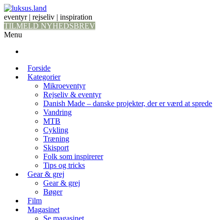
eventyr | rejseliv | inspiration
TILMELD NYHEDSBREV
Menu
Forside
Kategorier
Mikroeventyr
Rejseliv & eventyr
Danish Made – danske projekter, der er værd at sprede
Vandring
MTB
Cykling
Træning
Skisport
Folk som inspirerer
Tips og tricks
Gear & grej
Gear & grej
Bøger
Film
Magasinet
Se magasinet