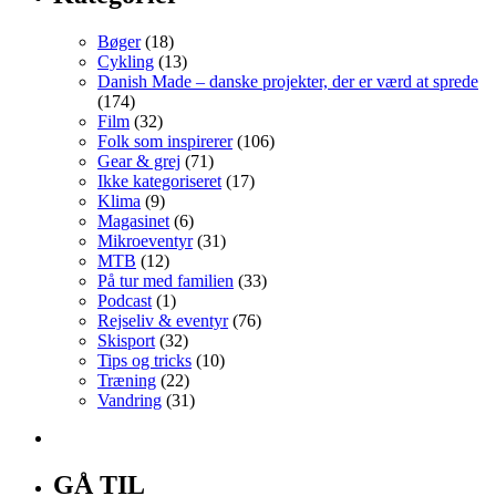
Bøger
(18)
Cykling
(13)
Danish Made – danske projekter, der er værd at sprede
(174)
Film
(32)
Folk som inspirerer
(106)
Gear & grej
(71)
Ikke kategoriseret
(17)
Klima
(9)
Magasinet
(6)
Mikroeventyr
(31)
MTB
(12)
På tur med familien
(33)
Podcast
(1)
Rejseliv & eventyr
(76)
Skisport
(32)
Tips og tricks
(10)
Træning
(22)
Vandring
(31)
GÅ TIL