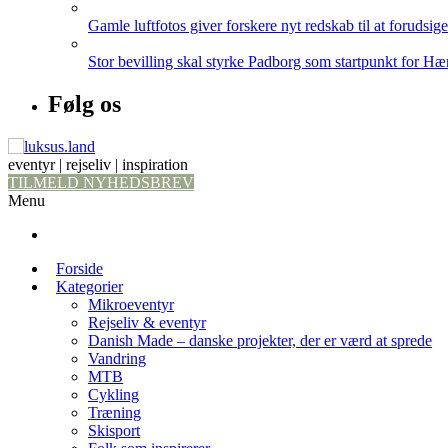
Gamle luftfotos giver forskere nyt redskab til at forudsig
Stor bevilling skal styrke Padborg som startpunkt for Hæ
Følg os
eventyr | rejseliv | inspiration
TILMELD NYHEDSBREV
Menu
Forside
Kategorier
Mikroeventyr
Rejseliv & eventyr
Danish Made – danske projekter, der er værd at sprede
Vandring
MTB
Cykling
Træning
Skisport