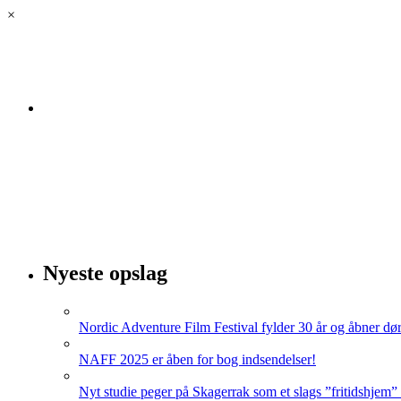
×
Velkommen til luksus.land! Her kan du lytte til vores podc
Nyeste opslag
Nordic Adventure Film Festival fylder 30 år og åbner dør
NAFF 2025 er åben for bog indsendelser!
Nyt studie peger på Skagerrak som et slags ”fritidshjem”