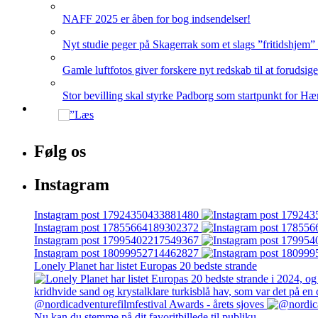
NAFF 2025 er åben for bog indsendelser!
Nyt studie peger på Skagerrak som et slags ”fritidshjem”
Gamle luftfotos giver forskere nyt redskab til at forudsig
Stor bevilling skal styrke Padborg som startpunkt for Hæ
Følg os
Instagram
Instagram post 17924350433881480
Instagram post 17855664189302372
Instagram post 17995402217549367
Instagram post 18099952714462827
Lonely Planet har listet Europas 20 bedste strande
@nordicadventurefilmfestival Awards - årets sjoves
Nu kan du stemme på dit favoritbillede til publiku