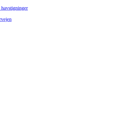
e havstigninger
rvejen