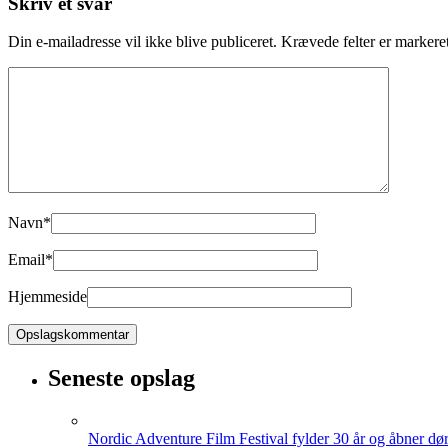
Skriv et svar
Din e-mailadresse vil ikke blive publiceret.
Krævede felter er marker
Navn
*
Email
*
Hjemmeside
Seneste opslag
Nordic Adventure Film Festival fylder 30 år og åbner dør