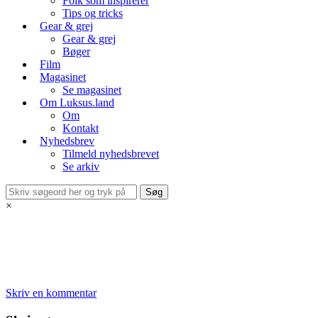
Folk som inspirerer
Tips og tricks
Gear & grej
Gear & grej
Bøger
Film
Magasinet
Se magasinet
Om Luksus.land
Om
Kontakt
Nyhedsbrev
Tilmeld nyhedsbrevet
Se arkiv
×
Skriv en kommentar