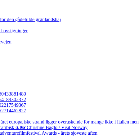
 for den gådefulde grønlandshaj
e havstigninger
rvejen