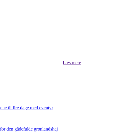
Om luksus.land
asts, når Bugge Holm Hansen kommenterer på stort og småt, undersøger og
læse om aktuelle sportsprofiler lige her i luksus.land
Læs mere
ene til fire dage med eventyr
 for den gådefulde grønlandshaj