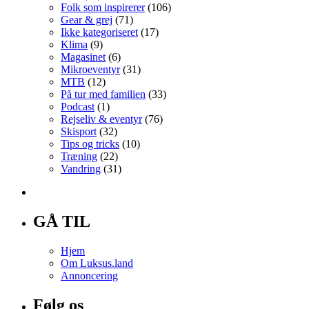
Folk som inspirerer
(106)
Gear & grej
(71)
Ikke kategoriseret
(17)
Klima
(9)
Magasinet
(6)
Mikroeventyr
(31)
MTB
(12)
På tur med familien
(33)
Podcast
(1)
Rejseliv & eventyr
(76)
Skisport
(32)
Tips og tricks
(10)
Træning
(22)
Vandring
(31)
GÅ TIL
Hjem
Om Luksus.land
Annoncering
Følg os