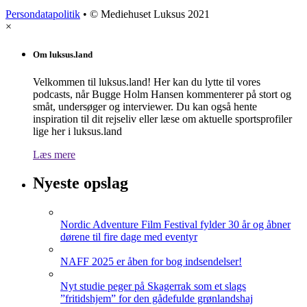
Persondatapolitik
• © Mediehuset Luksus 2021
×
Om luksus.land
Velkommen til luksus.land! Her kan du lytte til vores
podcasts, når Bugge Holm Hansen kommenterer på stort og
småt, undersøger og interviewer. Du kan også hente
inspiration til dit rejseliv eller læse om aktuelle sportsprofiler
lige her i luksus.land
Læs mere
Nyeste opslag
Nordic Adventure Film Festival fylder 30 år og åbner
dørene til fire dage med eventyr
NAFF 2025 er åben for bog indsendelser!
Nyt studie peger på Skagerrak som et slags
”fritidshjem” for den gådefulde grønlandshaj