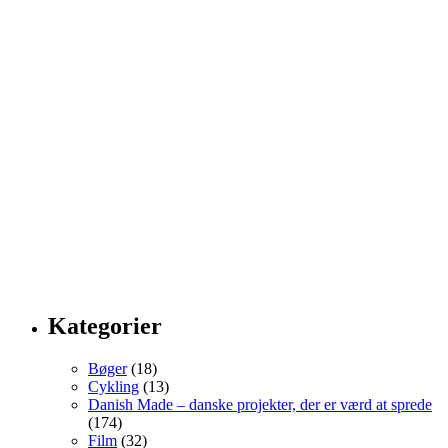
Kategorier
Bøger
(18)
Cykling
(13)
Danish Made – danske projekter, der er værd at sprede
(174)
Film
(32)