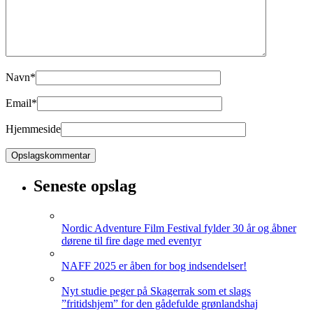
Navn
*
Email
*
Hjemmeside
Seneste opslag
Nordic Adventure Film Festival fylder 30 år og åbner
dørene til fire dage med eventyr
NAFF 2025 er åben for bog indsendelser!
Nyt studie peger på Skagerrak som et slags
”fritidshjem” for den gådefulde grønlandshaj