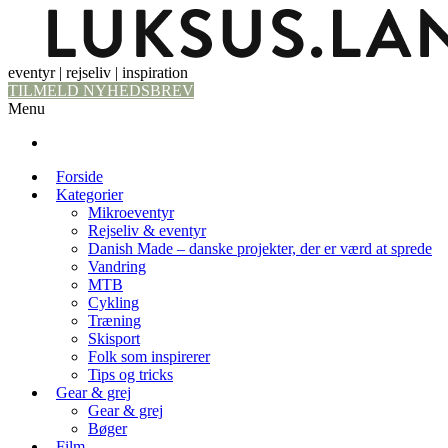
eventyr | rejseliv | inspiration
TILMELD NYHEDSBREV
Menu
Forside
Kategorier
Mikroeventyr
Rejseliv & eventyr
Danish Made – danske projekter, der er værd at sprede
Vandring
MTB
Cykling
Træning
Skisport
Folk som inspirerer
Tips og tricks
Gear & grej
Gear & grej
Bøger
Film