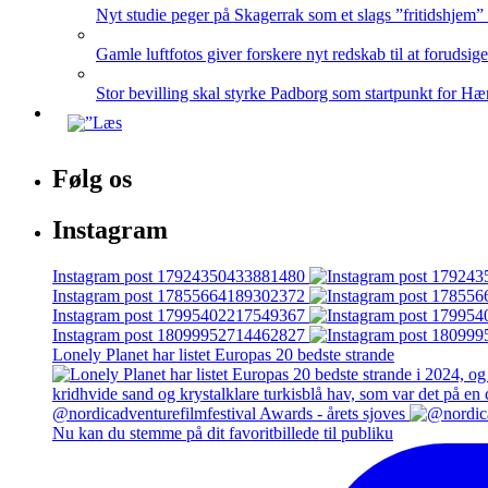
Nyt studie peger på Skagerrak som et slags ”fritidshjem”
Gamle luftfotos giver forskere nyt redskab til at forudsig
Stor bevilling skal styrke Padborg som startpunkt for Hæ
Følg os
Instagram
Instagram post 17924350433881480
Instagram post 17855664189302372
Instagram post 17995402217549367
Instagram post 18099952714462827
Lonely Planet har listet Europas 20 bedste strande
@nordicadventurefilmfestival Awards - årets sjoves
Nu kan du stemme på dit favoritbillede til publiku