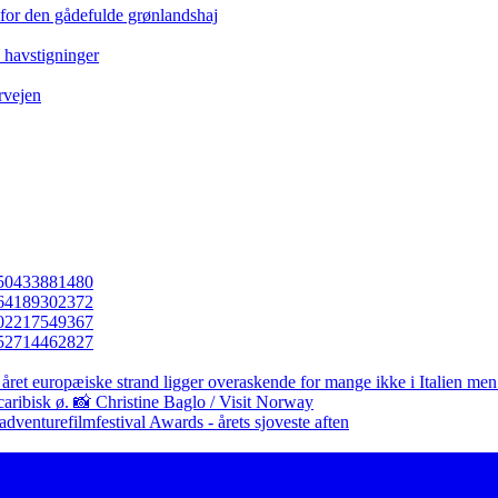
 for den gådefulde grønlandshaj
e havstigninger
rvejen