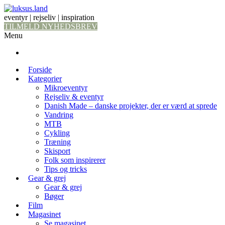
eventyr | rejseliv | inspiration
TILMELD NYHEDSBREV
Menu
Forside
Kategorier
Mikroeventyr
Rejseliv & eventyr
Danish Made – danske projekter, der er værd at sprede
Vandring
MTB
Cykling
Træning
Skisport
Folk som inspirerer
Tips og tricks
Gear & grej
Gear & grej
Bøger
Film
Magasinet
Se magasinet