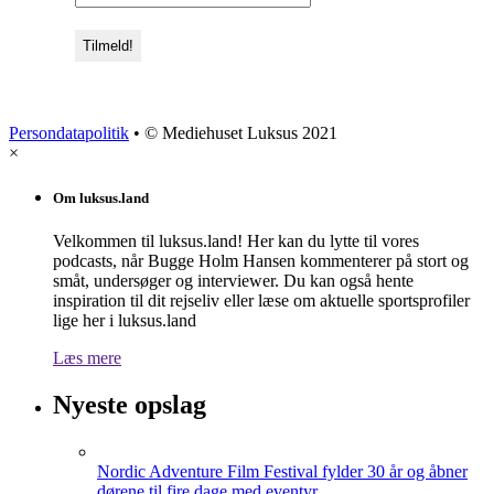
Persondatapolitik
• © Mediehuset Luksus 2021
×
Om luksus.land
Velkommen til luksus.land! Her kan du lytte til vores
podcasts, når Bugge Holm Hansen kommenterer på stort og
småt, undersøger og interviewer. Du kan også hente
inspiration til dit rejseliv eller læse om aktuelle sportsprofiler
lige her i luksus.land
Læs mere
Nyeste opslag
Nordic Adventure Film Festival fylder 30 år og åbner
dørene til fire dage med eventyr