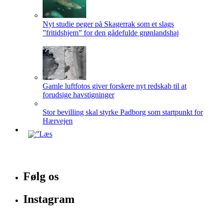
Nyt studie peger på Skagerrak som et slags
”fritidshjem” for den gådefulde grønlandshaj
Gamle luftfotos giver forskere nyt redskab til at
forudsige havstigninger
Stor bevilling skal styrke Padborg som startpunkt for
Hærvejen
Følg os
Instagram