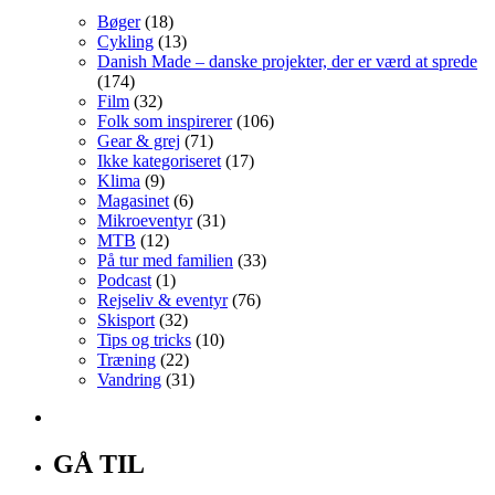
Bøger
(18)
Cykling
(13)
Danish Made – danske projekter, der er værd at sprede
(174)
Film
(32)
Folk som inspirerer
(106)
Gear & grej
(71)
Ikke kategoriseret
(17)
Klima
(9)
Magasinet
(6)
Mikroeventyr
(31)
MTB
(12)
På tur med familien
(33)
Podcast
(1)
Rejseliv & eventyr
(76)
Skisport
(32)
Tips og tricks
(10)
Træning
(22)
Vandring
(31)
GÅ TIL