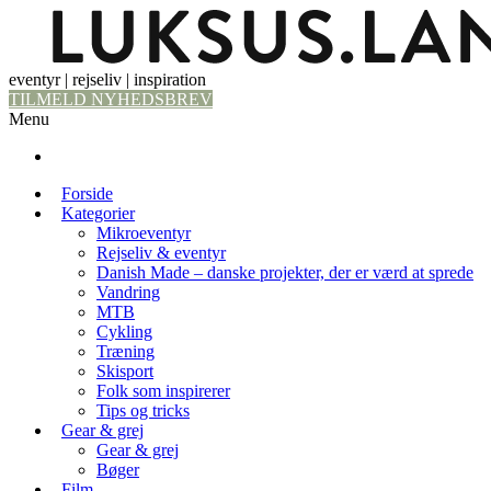
eventyr | rejseliv | inspiration
TILMELD NYHEDSBREV
Menu
Forside
Kategorier
Mikroeventyr
Rejseliv & eventyr
Danish Made – danske projekter, der er værd at sprede
Vandring
MTB
Cykling
Træning
Skisport
Folk som inspirerer
Tips og tricks
Gear & grej
Gear & grej
Bøger
Film