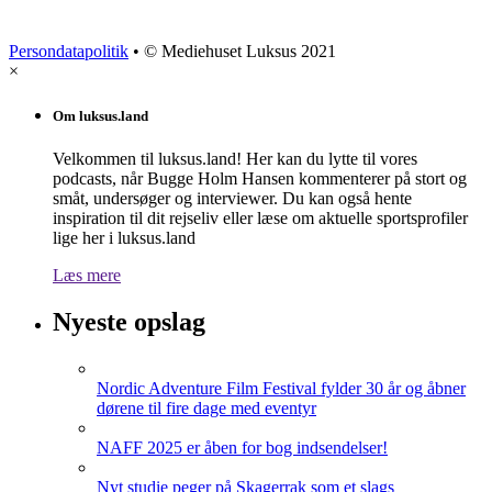
Persondatapolitik
• © Mediehuset Luksus 2021
×
Om luksus.land
Velkommen til luksus.land! Her kan du lytte til vores
podcasts, når Bugge Holm Hansen kommenterer på stort og
småt, undersøger og interviewer. Du kan også hente
inspiration til dit rejseliv eller læse om aktuelle sportsprofiler
lige her i luksus.land
Læs mere
Nyeste opslag
Nordic Adventure Film Festival fylder 30 år og åbner
dørene til fire dage med eventyr
NAFF 2025 er åben for bog indsendelser!
Nyt studie peger på Skagerrak som et slags