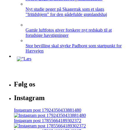
Nyt studie peger på Skagerrak som et slags
”fritidshjem” for den gådefulde grønlandshaj
Gamle luftfotos giver forskere nyt redskab til at
forudsige havstigninger
Stor bevilling skal styrke Padborg som startpunkt for
Hærvejen
Følg os
Instagram
Instagram post 17924350433881480
Instagram post 17855664189302372