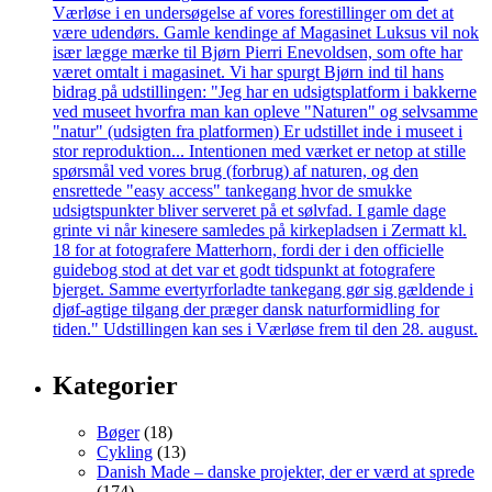
Kategorier
Bøger
(18)
Cykling
(13)
Danish Made – danske projekter, der er værd at sprede
(174)