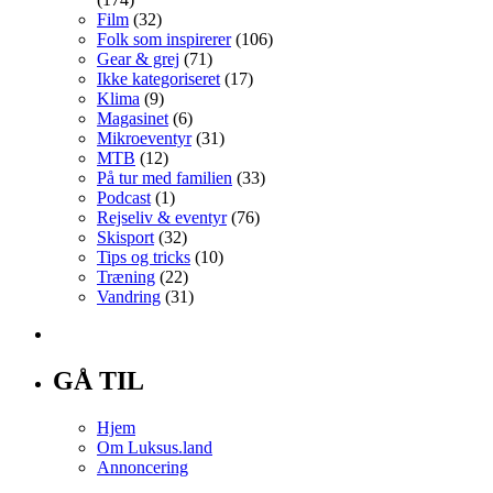
Film
(32)
Folk som inspirerer
(106)
Gear & grej
(71)
Ikke kategoriseret
(17)
Klima
(9)
Magasinet
(6)
Mikroeventyr
(31)
MTB
(12)
På tur med familien
(33)
Podcast
(1)
Rejseliv & eventyr
(76)
Skisport
(32)
Tips og tricks
(10)
Træning
(22)
Vandring
(31)
GÅ TIL
Hjem
Om Luksus.land
Annoncering