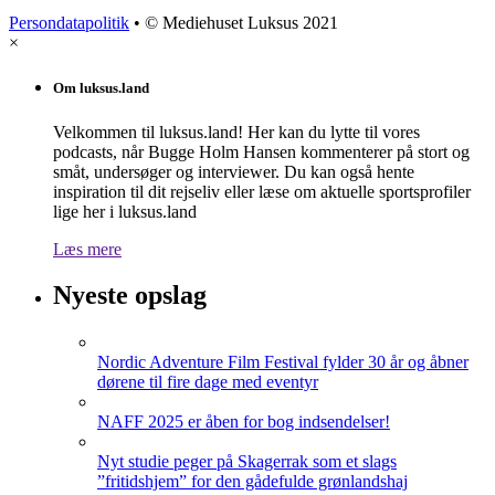
Persondatapolitik
• © Mediehuset Luksus 2021
×
Om luksus.land
Velkommen til luksus.land! Her kan du lytte til vores
podcasts, når Bugge Holm Hansen kommenterer på stort og
småt, undersøger og interviewer. Du kan også hente
inspiration til dit rejseliv eller læse om aktuelle sportsprofiler
lige her i luksus.land
Læs mere
Nyeste opslag
Nordic Adventure Film Festival fylder 30 år og åbner
dørene til fire dage med eventyr
NAFF 2025 er åben for bog indsendelser!
Nyt studie peger på Skagerrak som et slags
”fritidshjem” for den gådefulde grønlandshaj