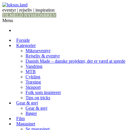
eventyr | rejseliv | inspiration
TILMELD NYHEDSBREV
Menu
Forside
Kategorier
Mikroeventyr
Rejseliv & eventyr
Danish Made – danske projekter, der er værd at sprede
Vandring
MTB
Cykling
Træning
Skisport
Folk som inspirerer
Tips og tricks
Gear & grej
Gear & grej
Bøger
Film
Magasinet
Se magasinet