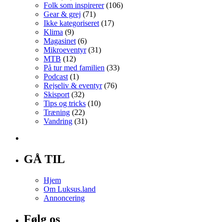
Folk som inspirerer
(106)
Gear & grej
(71)
Ikke kategoriseret
(17)
Klima
(9)
Magasinet
(6)
Mikroeventyr
(31)
MTB
(12)
På tur med familien
(33)
Podcast
(1)
Rejseliv & eventyr
(76)
Skisport
(32)
Tips og tricks
(10)
Træning
(22)
Vandring
(31)
GÅ TIL
Hjem
Om Luksus.land
Annoncering
Følg os