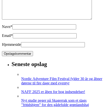
Navn
*
Email
*
Hjemmeside
Seneste opslag
Nordic Adventure Film Festival fylder 30 år og åbner
dørene til fire dage med eventyr
NAFF 2025 er åben for bog indsendelser!
Nyt studie peger på Skagerrak som et slags
”fritidshjem” for den gådefulde grønlandshaj