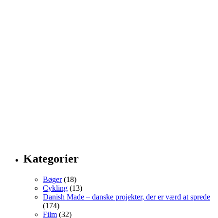
Kategorier
Bøger
(18)
Cykling
(13)
Danish Made – danske projekter, der er værd at sprede
(174)
Film
(32)