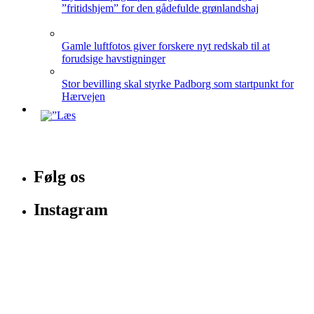
”fritidshjem” for den gådefulde grønlandshaj
Gamle luftfotos giver forskere nyt redskab til at
forudsige havstigninger
Stor bevilling skal styrke Padborg som startpunkt for
Hærvejen
Følg os
Instagram