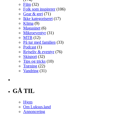
Film
(32)
Folk som inspirerer
(106)
Gear & grej
(71)
Ikke kategoriseret
(17)
Klima
(9)
Magasinet
(6)
Mikroeventyr
(31)
MTB
(12)
På tur med familien
(33)
Podcast
(1)
Rejseliv & eventyr
(76)
Skisport
(32)
Tips og tricks
(10)
Træning
(22)
Vandring
(31)
GÅ TIL
Hjem
Om Luksus.land
Annoncering