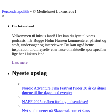
Persondatapolitik
• © Mediehuset Luksus 2021
×
Om luksus.land
Velkommen til luksus.land! Her kan du lytte til vores
podcasts, når Bugge Holm Hansen kommenterer på stort og
småt, undersøger og interviewer. Du kan også hente
inspiration til dit rejseliv eller læse om aktuelle sportsprofiler
lige her i luksus.land
Læs mere
Nyeste opslag
Nordic Adventure Film Festival fylder 30 år og åbner
dørene til fire dage med eventyr
NAFF 2025 er åben for bog indsendelser!
Nyt studie peger på Skagerrak som et slags