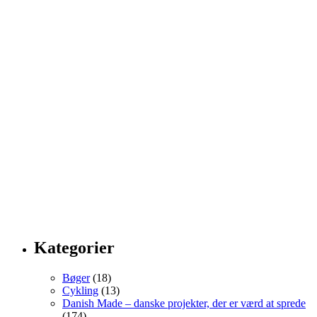
Kategorier
Bøger
(18)
Cykling
(13)
Danish Made – danske projekter, der er værd at sprede
(174)