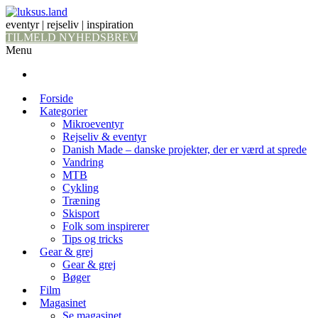
eventyr | rejseliv | inspiration
TILMELD NYHEDSBREV
Menu
Forside
Kategorier
Mikroeventyr
Rejseliv & eventyr
Danish Made – danske projekter, der er værd at sprede
Vandring
MTB
Cykling
Træning
Skisport
Folk som inspirerer
Tips og tricks
Gear & grej
Gear & grej
Bøger
Film
Magasinet
Se magasinet