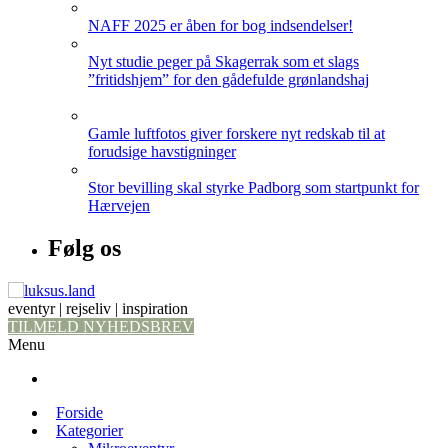
NAFF 2025 er åben for bog indsendelser!
Nyt studie peger på Skagerrak som et slags
”fritidshjem” for den gådefulde grønlandshaj
Gamle luftfotos giver forskere nyt redskab til at
forudsige havstigninger
Stor bevilling skal styrke Padborg som startpunkt for
Hærvejen
Følg os
eventyr | rejseliv | inspiration
TILMELD NYHEDSBREV
Menu
Forside
Kategorier