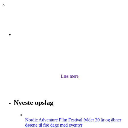
×
Om luksus.land
Velkommen til luksus.land! Her kan du lytte til vores
podcasts, når Bugge Holm Hansen kommenterer på
stort og småt, undersøger og interviewer. Du kan også
hente inspiration til dit rejseliv eller læse om aktuelle
sportsprofiler lige her i luksus.land
Læs mere
Nyeste opslag
Nordic Adventure Film Festival fylder 30 år og åbner
dørene til fire dage med eventyr