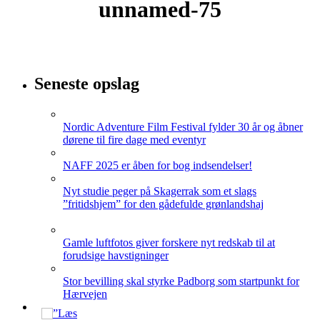
unnamed-75
Seneste opslag
Nordic Adventure Film Festival fylder 30 år og åbner
dørene til fire dage med eventyr
NAFF 2025 er åben for bog indsendelser!
Nyt studie peger på Skagerrak som et slags
”fritidshjem” for den gådefulde grønlandshaj
Gamle luftfotos giver forskere nyt redskab til at
forudsige havstigninger
Stor bevilling skal styrke Padborg som startpunkt for
Hærvejen