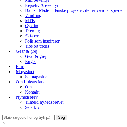
Mikroeventyr
Rejseliv & eventyr
Danish Made – danske projekter, der er værd at sprede
Vandring
MTB
Cykling
Træning
Skisport
Folk som inspirerer
Tips og tricks
Gear & grej
Gear & grej
Bøger
Film
Magasinet
Se magasinet
Om Luksus.land
Om
Kontakt
Nyhedsbrev
Tilmeld nyhedsbrevet
Se arkiv
×