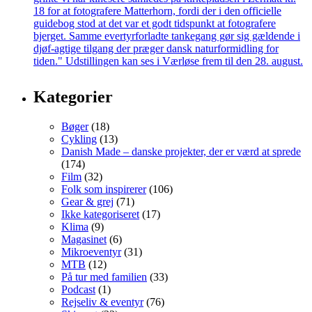
Kategorier
Bøger
(18)
Cykling
(13)
Danish Made – danske projekter, der er værd at sprede
(174)
Film
(32)
Folk som inspirerer
(106)
Gear & grej
(71)
Ikke kategoriseret
(17)
Klima
(9)
Magasinet
(6)
Mikroeventyr
(31)
MTB
(12)
På tur med familien
(33)
Podcast
(1)
Rejseliv & eventyr
(76)