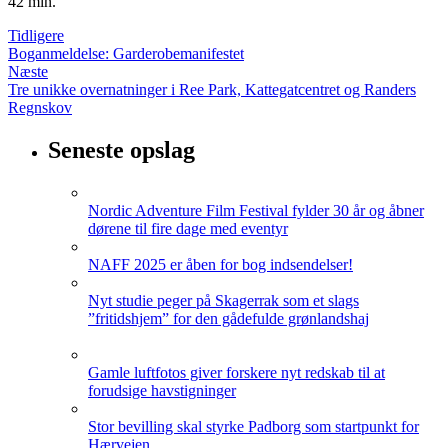
42 min.
Tidligere
Boganmeldelse: Garderobemanifestet
Næste
Tre unikke overnatninger i Ree Park, Kattegatcentret og Randers
Regnskov
Seneste opslag
Nordic Adventure Film Festival fylder 30 år og åbner
dørene til fire dage med eventyr
NAFF 2025 er åben for bog indsendelser!
Nyt studie peger på Skagerrak som et slags
”fritidshjem” for den gådefulde grønlandshaj
Gamle luftfotos giver forskere nyt redskab til at
forudsige havstigninger
Stor bevilling skal styrke Padborg som startpunkt for
Hærvejen