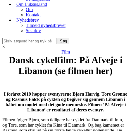
Om Luksus.land
Om
Kontakt
Nyhedsbrev
Tilmeld nyhedsbrevet
Se arkiv
×
Film
Dansk cykelfilm: På Afveje i
Libanon (se filmen her)
I foråret 2019 hopper eventyrerne Bjørn Harvig, Tore Grønne
og Rasmus Falck på cyklen og begiver sig gennem Libanon i
håbet om mødet med det gode menneske. Filmen ‘På Afveje i
Libanon’ er resultatet af deres eventyr.
Filmen følger Bjørn, som tidligere har cyklet fra Danmark til Iran,
og Tore, som har cyklet fra Kina til Danmark. Og bag kameraet er
Rasmus, som skal ud på sin første lange cykeltur nogensinde. De