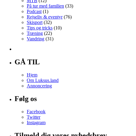
MTB
(12)
På tur med familien
(33)
Podcast
(1)
Rejseliv & eventyr
(76)
Skisport
(32)
Tips og tricks
(10)
Træning
(22)
Vandring
(31)
GÅ TIL
Hjem
Om Luksus.land
Annoncering
Følg os
Facebook
Twitter
Instagram
Tilmeld dig vores nyhedsbrev