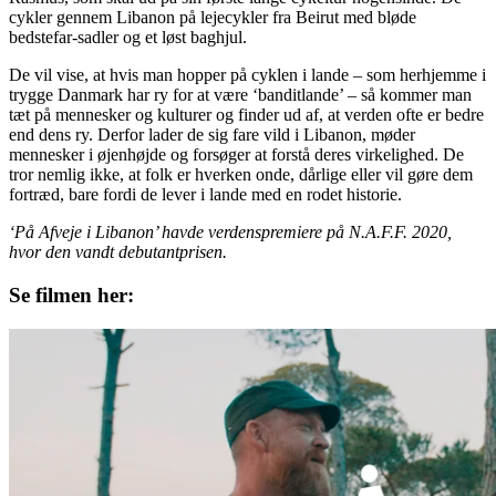
cykler gennem Libanon på lejecykler fra Beirut med bløde
bedstefar-sadler og et løst baghjul.
De vil vise, at hvis man hopper på cyklen i lande – som herhjemme i
trygge Danmark har ry for at være ‘banditlande’ – så kommer man
tæt på mennesker og kulturer og finder ud af, at verden ofte er bedre
end dens ry. Derfor lader de sig fare vild i Libanon, møder
mennesker i øjenhøjde og forsøger at forstå deres virkelighed. De
tror nemlig ikke, at folk er hverken onde, dårlige eller vil gøre dem
fortræd, bare fordi de lever i lande med en rodet historie.
‘På Afveje i Libanon’ havde verdenspremiere på N.A.F.F. 2020,
hvor den vandt debutantprisen.
Se filmen her: