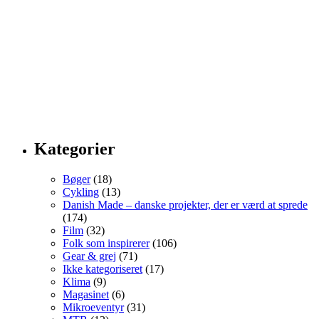
Kategorier
Bøger
(18)
Cykling
(13)
Danish Made – danske projekter, der er værd at sprede
(174)
Film
(32)
Folk som inspirerer
(106)
Gear & grej
(71)
Ikke kategoriseret
(17)
Klima
(9)
Magasinet
(6)
Mikroeventyr
(31)