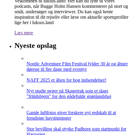
Velkommen til luksus.land! Her kan du lytte til vores
podcasts, når Bugge Holm Hansen kommenterer på stort og
småt, undersøger og interviewer. Du kan også hente
inspiration til dit rejseliv eller læse om aktuelle sportsprofiler
lige her i luksus.land
Læs mere
Nyeste opslag
Nordic Adventure Film Festival fylder 30 år og åbner
dørene til fire dage med eventyr
NAFF 2025 er åben for bog indsendelser!
Nyt studie peger på Skagerrak som et slags
”fritidshjem” for den gådefulde grønlandshaj
Gamle luftfotos giver forskere nyt redskab til at
forudsige havstigninger
Stor bevilling skal styrke Padborg som startpunkt for
Hærvejen