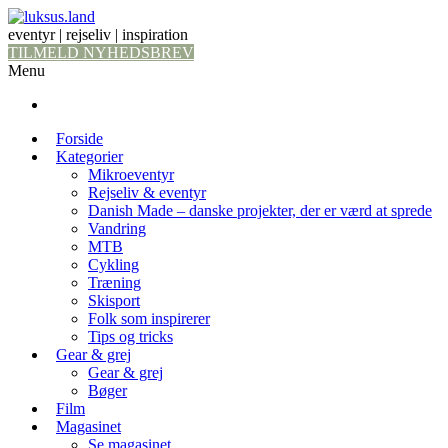
eventyr | rejseliv | inspiration
TILMELD NYHEDSBREV
Menu
Forside
Kategorier
Mikroeventyr
Rejseliv & eventyr
Danish Made – danske projekter, der er værd at sprede
Vandring
MTB
Cykling
Træning
Skisport
Folk som inspirerer
Tips og tricks
Gear & grej
Gear & grej
Bøger
Film
Magasinet
Se magasinet