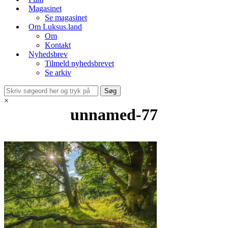
Magasinet
Se magasinet
Om Luksus.land
Om
Kontakt
Nyhedsbrev
Tilmeld nyhedsbrevet
Se arkiv
×
unnamed-77