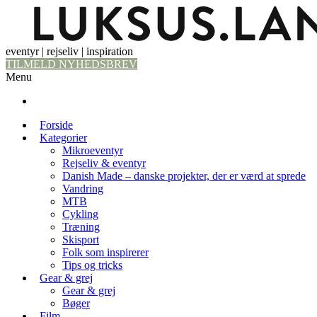
eventyr | rejseliv | inspiration
TILMELD NYHEDSBREV
Menu
Forside
Kategorier
Mikroeventyr
Rejseliv & eventyr
Danish Made – danske projekter, der er værd at sprede
Vandring
MTB
Cykling
Træning
Skisport
Folk som inspirerer
Tips og tricks
Gear & grej
Gear & grej
Bøger
Film